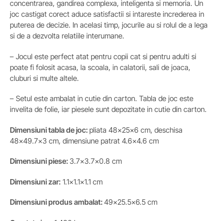
concentrarea, gandirea complexa, inteligenta si memoria. Un
joc castigat corect aduce satisfactii si intareste increderea in
puterea de decizie. In acelasi timp, jocurile au si rolul de a lega
si de a dezvolta relatiile interumane.
– Jocul este perfect atat pentru copii cat si pentru adulti si
poate fi folosit acasa, la scoala, in calatorii, sali de joaca,
cluburi si multe altele.
– Setul este ambalat in cutie din carton. Tabla de joc este
invelita de folie, iar piesele sunt depozitate in cutie din carton.
Dimensiuni tabla de joc:
pliata 48x25x6 cm, deschisa
48×49.7×3 cm, dimensiune patrat 4.6×4.6 cm
Dimensiuni piese:
3.7×3.7×0.8 cm
Dimensiuni zar:
1.1×1.1×1.1 cm
Dimensiuni produs ambalat:
49×25.5×6.5 cm