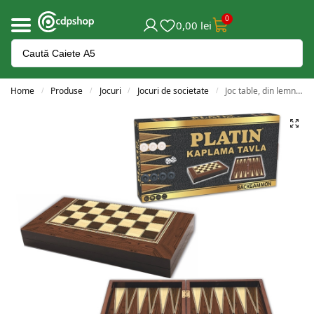
0
0,00
lei
Home
Produse
Jocuri
Jocuri de societate
Joc table, din lemn de platan – STAR OKEY
/
/
/
/