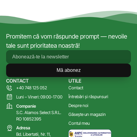
Promitem că vom răspunde prompt — nevoile
tale sunt prioritatea noastră!
Mă abonez
CONTACT
UTILE
+40 748 125 052
Contact
Întrebări și răspunsuri
Luni – Vineri: 09:00-17:00
Despre noi
Companie
S.C. Alamos Select S.R.L.
Găsește un magazin
RO 10852395
Contul meu
Adresa
Bd. Libertatii, Nr. 11,