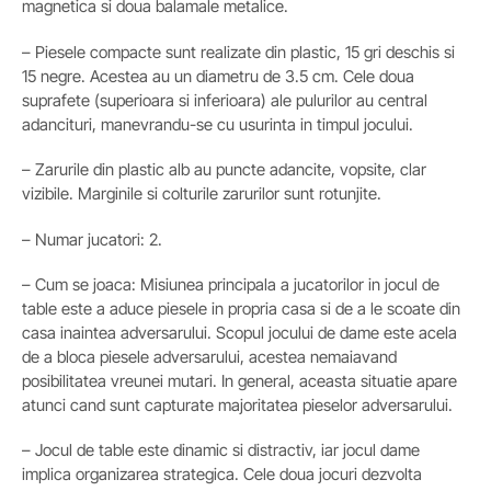
magnetica si doua balamale metalice.
– Piesele compacte sunt realizate din plastic, 15 gri deschis si
15 negre. Acestea au un diametru de 3.5 cm. Cele doua
suprafete (superioara si inferioara) ale pulurilor au central
adancituri, manevrandu-se cu usurinta in timpul jocului.
– Zarurile din plastic alb au puncte adancite, vopsite, clar
vizibile. Marginile si colturile zarurilor sunt rotunjite.
– Numar jucatori: 2.
– Cum se joaca: Misiunea principala a jucatorilor in jocul de
table este a aduce piesele in propria casa si de a le scoate din
casa inaintea adversarului. Scopul jocului de dame este acela
de a bloca piesele adversarului, acestea nemaiavand
posibilitatea vreunei mutari. In general, aceasta situatie apare
atunci cand sunt capturate majoritatea pieselor adversarului.
– Jocul de table este dinamic si distractiv, iar jocul dame
implica organizarea strategica. Cele doua jocuri dezvolta