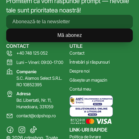
Promitem că vom răspunde prompt — nevoile
tale sunt prioritatea noastră!
Mă abonez
CONTACT
UTILE
+40 748 125 052
Contact
Întrebări și răspunsuri
Luni – Vineri: 09:00-17:00
Despre noi
Companie
S.C. Alamos Select S.R.L.
Găsește un magazin
RO 10852395
Contul meu
Adresa
Bd. Libertatii, Nr. 11,
Hunedoara, 331059
contact@cdpshop.ro
LINK-URI RAPIDE
Politica de livrare
© 2026 cdpshop. Toate