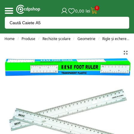
0
0,00
lei
Home
Produse
Rechizite școlare
Geometrie
Rigle și echere
/
/
/
/