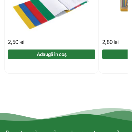
2,50
lei
2,80
lei
Adaugă în coș