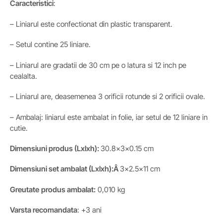
Caracteristici
:
– Liniarul este confectionat din plastic transparent.
– Setul contine 25 liniare.
– Liniarul are gradatii de 30 cm pe o latura si 12 inch pe
cealalta.
– Liniarul are, deasemenea 3 orificii rotunde si 2 orificii ovale.
– Ambalaj: liniarul este ambalat in folie, iar setul de 12 liniare in
cutie.
Dimensiuni
produs
(Lxlxh)
:
30.8x3x0.15 cm
Dimensiuni set
ambalat (Lxlxh):
Â
3×2.5×11 cm
Greutate
produs ambalat:
0,010 kg
Varsta recomandata
: +3 ani