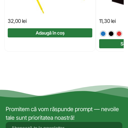
32,00
lei
11,30
lei
Adaugă în coș
Sel
Promitem că vom răspunde prompt — nevoile
tale sunt prioritatea noastră!