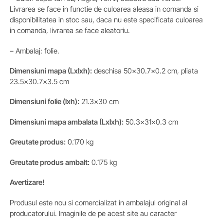
Livrarea se face in functie de culoarea aleasa in comanda si
disponibilitatea in stoc sau, daca nu este specificata culoarea
in comanda, livrarea se face aleatoriu.
– Ambalaj: folie.
Dimensiuni mapa (Lxlxh):
deschisa 50×30.7×0.2 cm, pliata
23.5×30.7×3.5 cm
Dimensiuni folie
(lxh)
:
21.3×30 cm
Dimensiuni mapa ambalata
(Lxlxh)
:
50.3x31x0.3 cm
Greutate produs:
0.170 kg
Greutate produs ambalt:
0.175 kg
Avertizare!
Produsul este nou si comercializat in ambalajul original al
producatorului. Imaginile de pe acest site au caracter