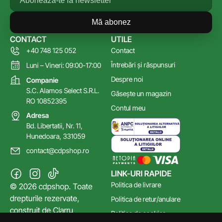
Mă abonez
CONTACT
UTILE
+40 748 125 052
Contact
Întrebări și răspunsuri
Luni – Vineri: 09:00-17:00
Despre noi
Companie
S.C. Alamos Select S.R.L.
Găsește un magazin
RO 10852395
Contul meu
Adresa
Bd. Libertatii, Nr. 11,
Hunedoara, 331059
contact@cdpshop.ro
LINK-URI RAPIDE
Politica de livrare
© 2026 cdpshop. Toate
drepturile rezervate,
Politica de retur/anulare
construit de
Clarru
Politica de cookies