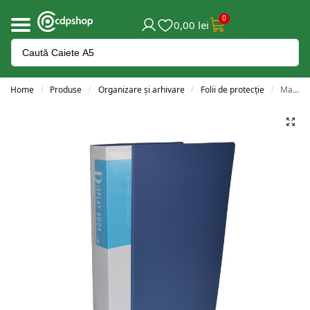
0
0,00
lei
Home
Produse
Organizare și arhivare
Folii de protecție
Mapa cu 60 folii
/
/
/
/