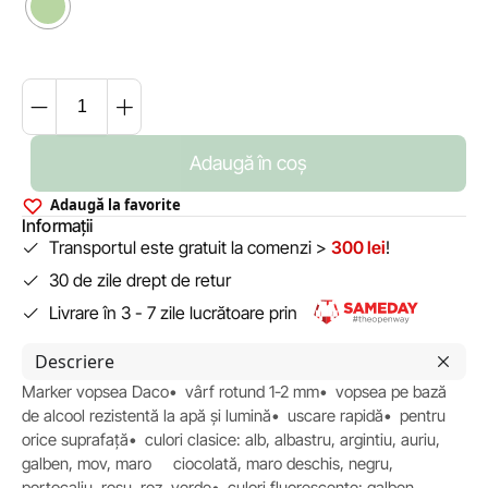
Adaugă în coș
Adaugă la favorite
Informații
Transportul este gratuit la comenzi >
300 lei
!
30 de zile drept de retur
Livrare în 3 - 7 zile lucrătoare prin
Descriere
Marker vopsea Daco• vârf rotund 1-2 mm• vopsea pe bază
de alcool rezistentă la apă și lumină• uscare rapidă• pentru
orice suprafață• culori clasice: alb, albastru, argintiu, auriu,
galben, mov, maro ciocolată, maro deschis, negru,
portocaliu, roșu, roz, verde• culori fluorescente: galben,