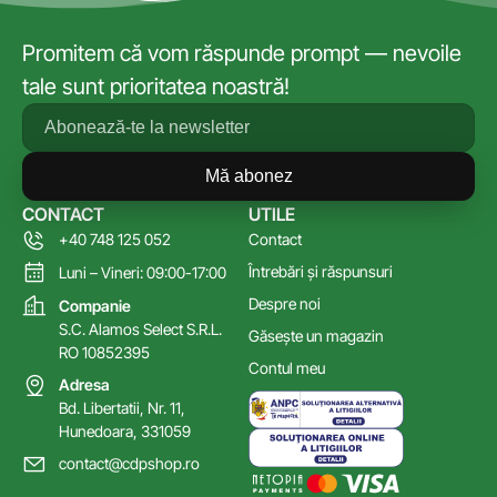
Promitem că vom răspunde prompt — nevoile
tale sunt prioritatea noastră!
Mă abonez
CONTACT
UTILE
+40 748 125 052
Contact
Întrebări și răspunsuri
Luni – Vineri: 09:00-17:00
Despre noi
Companie
S.C. Alamos Select S.R.L.
Găsește un magazin
RO 10852395
Contul meu
Adresa
Bd. Libertatii, Nr. 11,
Hunedoara, 331059
contact@cdpshop.ro