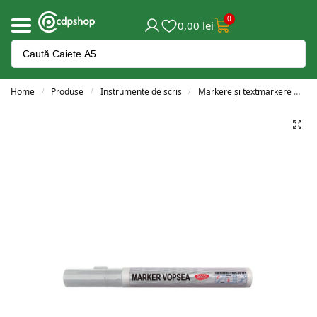
0
0,00
lei
Home
Produse
Instrumente de scris
Markere și textmarkere
Ma
/
/
/