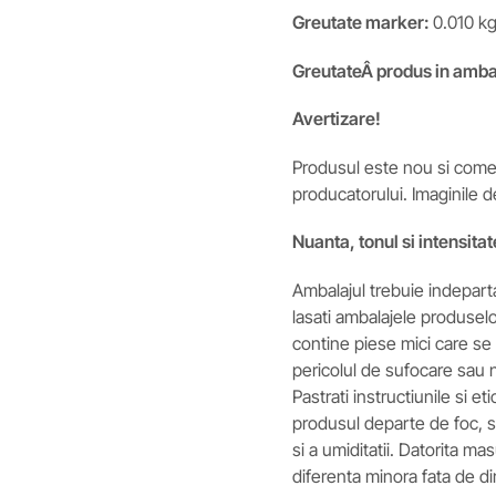
Greutate marker:
0.010 k
GreutateÂ
produs in amba
Avertizare!
Produsul este nou si comerc
producatorului. Imaginile d
Nuanta, tonul si intensitat
Ambalajul trebuie indepart
lasati ambalajele produsel
contine piese mici care se 
pericolul de sufocare sau nu
Pastrati instructiunile si et
produsul departe de foc, si 
si a umiditatii. Datorita m
diferenta minora fata de d