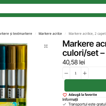
rkere și textmarkere
Markere acrilce
Markere acrilice, 2 cape
/
/
Markere acr
culori/set
40,58
lei
Adaugă la favorite
Informații
Transportul este gratu