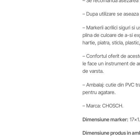
– Se recomanda asezarea pe
– Dupa utilizare se aseaza
– Markerii acrilici siguri si
plina de culoare de a-si ex
hartie, piatra, sticla, plast
– Confortul oferit de aces
le face un instrument de ar
de varsta.
– Ambalaj: cutie din PVC t
pentru agatare.
– Marca: CHOSCH.
Dimensiune marker:
17×1
Dimensiune produs in am