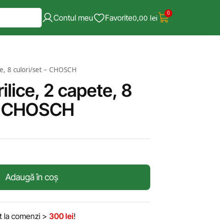
0
Contul meu
Favorite
0,00
lei
te, 8 culori/set – CHOSCH
ilice, 2 capete, 8
 – CHOSCH
Adaugă în coș
it la comenzi >
300 lei
!