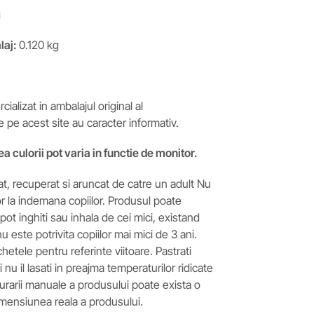
g
laj:
0.120 kg
ializat in ambalajul original al
e pe acest site au caracter informativ.
ea culorii pot varia in functie de monitor.
at, recuperat si aruncat de catre un adult Nu
or la indemana copiilor. Produsul poate
pot inghiti sau inhala de cei mici, existand
 este potrivita copiilor mai mici de 3 ani.
ichetele pentru referinte viitoare. Pastrati
nu il lasati in preajma temperaturilor ridicate
asurarii manuale a produsului poate exista o
imensiunea reala a produsului.