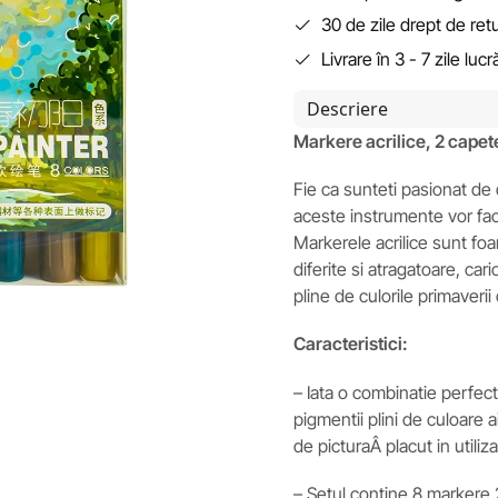
30 de zile drept de ret
Livrare în 3 - 7 zile luc
Descriere
Markere acrilice, 2 capet
Fie ca sunteti pasionat de 
aceste instrumente vor fac
Markerele acrilice sunt foar
diferite si atragatoare, ca
pline de culorile primaverii 
Caracteristici:
– Iata o combinatie perfect
pigmentii plini de culoare 
de picturaÂ placut in utiliza
– Setul contine 8 markere 2 