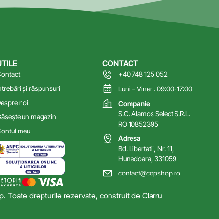
UTILE
CONTACT
ontact
+40 748 125 052
ntrebări și răspunsuri
Luni – Vineri: 09:00-17:00
espre noi
Companie
S.C. Alamos Select S.R.L.
ăsește un magazin
RO 10852395
ontul meu
Adresa
Bd. Libertatii, Nr. 11,
Hunedoara, 331059
contact@cdpshop.ro
 Toate drepturile rezervate, construit de
Clarru