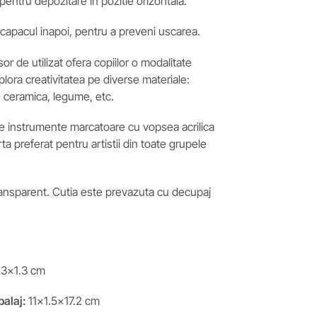
ntru depozitare in pozitie orizontala.
 capacul inapoi, pentru a preveni uscarea.
 usor de utilizat ofera copiilor o modalitate
plora creativitatea pe diverse materiale:
ic, ceramica, legume, etc.
te instrumente marcatoare cu vopsea acrilica
ta preferat pentru artistii din toate grupele
ransparent. Cutia este prevazuta cu decupaj
.3×1.3 cm
balaj:
11×1.5×17.2 cm