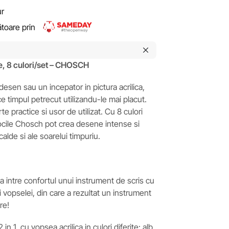
ur
rătoare prin
e, 8 culori/set – CHOSCH
desen sau un incepator in pictura acrilica,
e timpul petrecut utilizandu-le mai placut.
te practice si usor de utilizat. Cu 8 culori
riocile Chosch pot crea desene intense si
calde si ale soarelui timpuriu.
a intre confortul unui instrument de scris cu
ai vopselei, din care a rezultat un instrument
re!
in 1, cu vopsea acrilica in culori diferite: alb