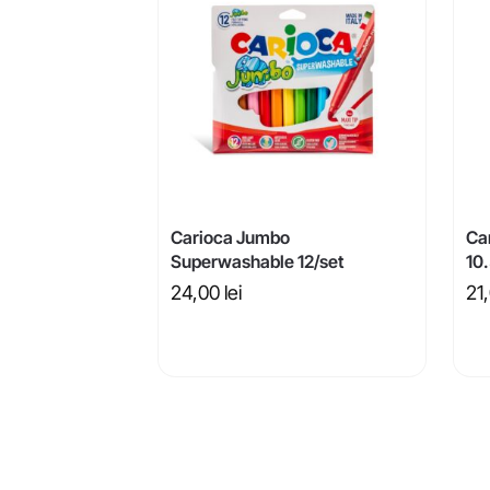
Carioca Jumbo
Car
Superwashable 12/set
10
24,00
lei
21