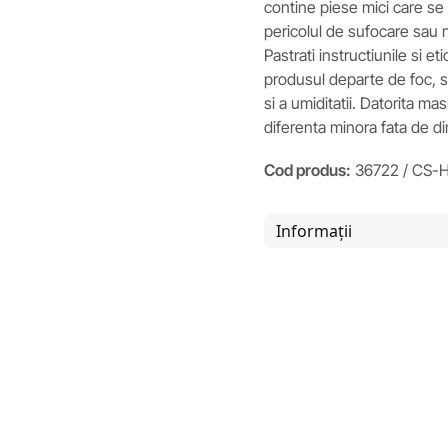
contine piese mici care se 
pericolul de sufocare sau nu
Pastrati instructiunile si et
produsul departe de foc, si 
si a umiditatii. Datorita m
diferenta minora fata de d
Cod produs:
36722 / CS-
Informații