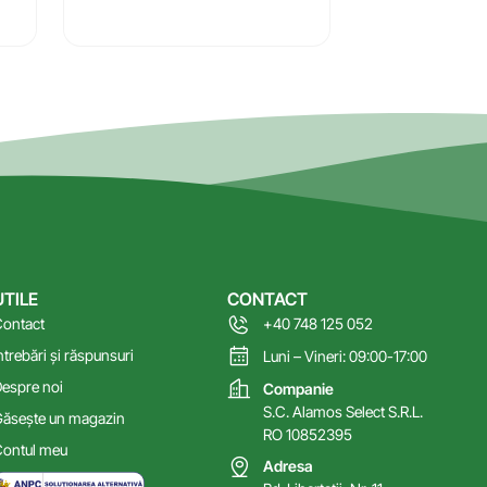
UTILE
CONTACT
ontact
+40 748 125 052
ntrebări și răspunsuri
Luni – Vineri: 09:00-17:00
espre noi
Companie
S.C. Alamos Select S.R.L.
ăsește un magazin
RO 10852395
ontul meu
Adresa