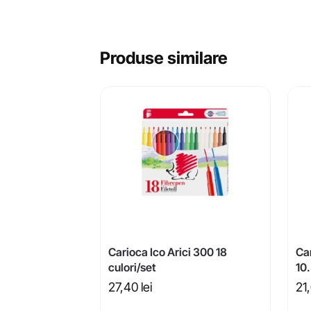
Produse similare
Carioca Ico Arici 300 18
Car
culori/set
10
27,40
lei
21