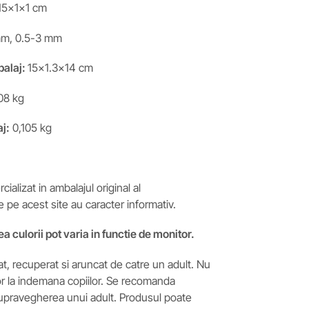
15x1x1 cm
m, 0.5-3 mm
balaj:
15×1.3×14 cm
08 kg
j:
0,105 kg
ializat in ambalajul original al
e pe acest site au caracter informativ.
ea culorii pot varia in functie de monitor.
t, recuperat si aruncat de catre un adult. Nu
or la indemana copiilor. Se recomanda
supravegherea unui adult. Produsul poate