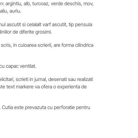
n: argintiu, alb, turcoaz, verde deschis, mov,
aliu, auriu.
ul ascutit si celalalt varf ascutit, tip pensula
niilor de diferite grosimi.
cris, in culoarea scrierii, are forma cilindrica
cu capac ventilat.
licitari, scrieti in jurnal, desenati sau realizati
ceste text markere va ofera o experienta de
. Cutia este prevazuta cu perforatie pentru