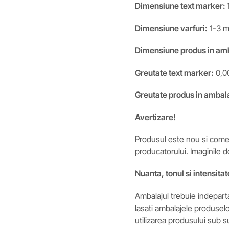
Dimensiune text marker:
Dimensiune varfuri:
1-3 m
Dimensiune produs in am
Greutate
text marker:
0,0
Greutate
produs in ambala
Avertizare!
Produsul este nou si comerc
producatorului. Imaginile d
Nuanta, tonul si intensitat
Ambalajul trebuie indeparta
lasati ambalajele produsel
utilizarea produsului sub 