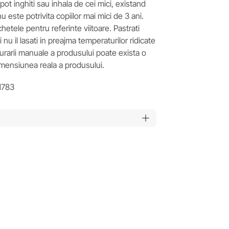
pot inghiti sau inhala de cei mici, existand
 este potrivita copiilor mai mici de 3 ani.
ichetele pentru referinte viitoare. Pastrati
nu il lasati in preajma temperaturilor ridicate
asurarii manuale a produsului poate exista o
imensiunea reala a produsului.
H783