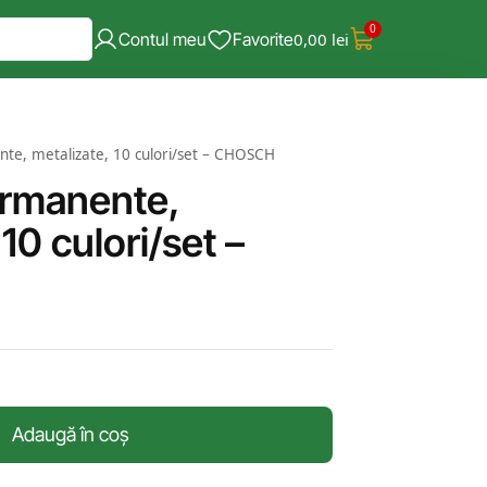
0
Contul meu
Favorite
0,00
lei
e, metalizate, 10 culori/set – CHOSCH
rmanente,
10 culori/set –
Adaugă în coș