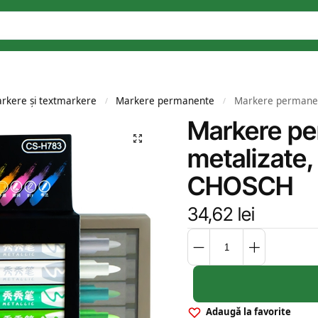
rkere și textmarkere
Markere permanente
Markere permanent
/
/
Markere pe
metalizate, 
CHOSCH
34,62
lei
Adaugă la favorite