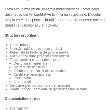
Formular utilizat pentru recepția materialelor sau produselor,
destinat evidenței cantitative la intrarea în gestiune. Modelul
simplu este ideal pentru situații în care nu este necesar calculul
detaliat al valorilor sau al TVA-ului.
Structură și conținut:
Date unitate
Număr notă de recepție și dată
Referință la factura de proveniență
Furnizor și date privind transportul
Tabel pentru materiale/produse:
Denumire materiale
Unitate de măsură
Cantitate conform documentului
Cantitate recepționată
Preț unitar
Observații
Secțiune pentru comisia de recepție
Spațiu pentru semnătura gestionarului și dată
Caracteristici tehnice:
Format: A4