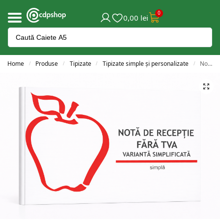
0
0,00
lei
Home
Produse
Tipizate
Tipizate simple și personalizate
Notă de recepție simplă fără TVA
/
/
/
/