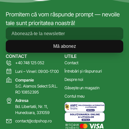
Promitem că vom răspunde prompt — nevoile
tale sunt prioritatea noastră!
Mă abonez
CONTACT
UTILE
+40 748 125 052
Contact
Întrebări și răspunsuri
Luni – Vineri: 09:00-17:00
Despre noi
Companie
S.C. Alamos Select S.R.L.
Găsește un magazin
RO 10852395
Contul meu
Adresa
Bd. Libertatii, Nr. 11,
Hunedoara, 331059
contact@cdpshop.ro