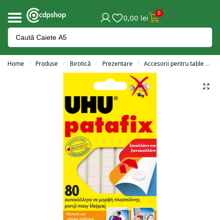
0
0,00
lei
Home
Produse
Birotică
Prezentare
Accesorii pentru table și flipchart-uri
/
/
/
/