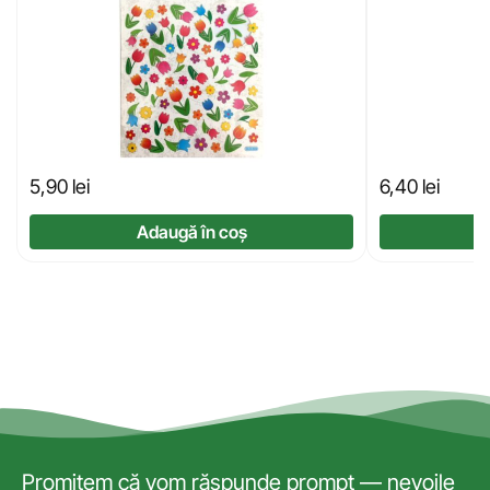
5,90
lei
6,40
lei
Adaugă în coș
Promitem că vom răspunde prompt — nevoile