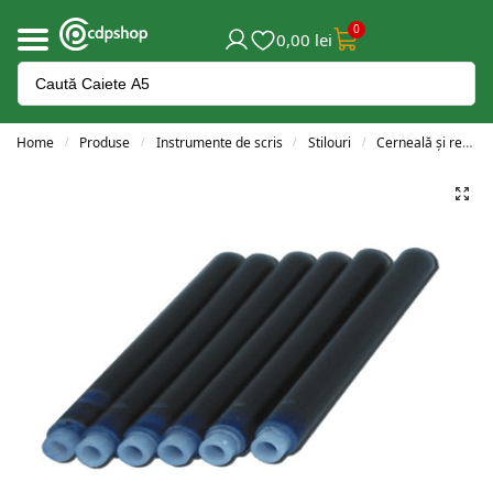
0
0,00
lei
Home
Produse
Instrumente de scris
Stilouri
Cerneală și rezerve
/
/
/
/