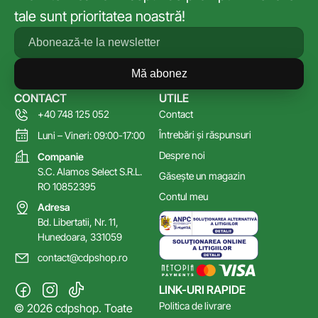
tale sunt prioritatea noastră!
Mă abonez
CONTACT
UTILE
+40 748 125 052
Contact
Întrebări și răspunsuri
Luni – Vineri: 09:00-17:00
Despre noi
Companie
S.C. Alamos Select S.R.L.
Găsește un magazin
RO 10852395
Contul meu
Adresa
Bd. Libertatii, Nr. 11,
Hunedoara, 331059
contact@cdpshop.ro
LINK-URI RAPIDE
Politica de livrare
© 2026 cdpshop. Toate