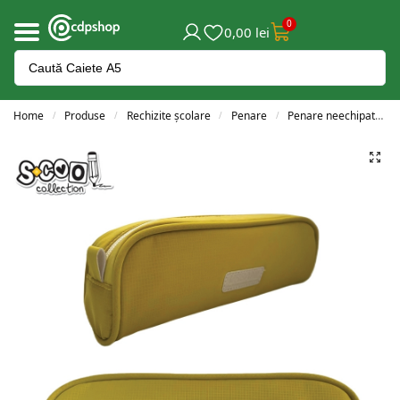
0
0,00
lei
Home
Produse
Rechizite școlare
Penare
Penare neechipate
/
/
/
/