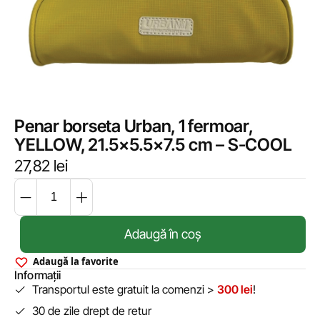
Penar borseta Urban, 1 fermoar,
YELLOW, 21.5×5.5×7.5 cm – S-COOL
27,82
lei
Adaugă în coș
Adaugă la favorite
Informații
Transportul este gratuit la comenzi >
300 lei
!
30 de zile drept de retur