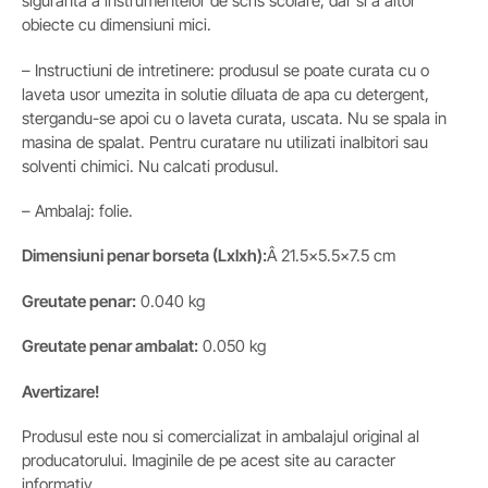
siguranta a instrumentelor de scris scolare, dar si a altor
obiecte cu dimensiuni mici.
– Instructiuni de intretinere: produsul se poate curata cu o
laveta usor umezita in solutie diluata de apa cu detergent,
stergandu-se apoi cu o laveta curata, uscata. Nu se spala in
masina de spalat. Pentru curatare nu utilizati inalbitori sau
solventi chimici. Nu calcati produsul.
– Ambalaj: folie.
Dimensiuni penar borseta (Lxlxh):
Â 21.5×5.5×7.5 cm
Greutate penar:
0.040 kg
Greutate
penar
ambalat:
0.050 kg
Avertizare!
Produsul este nou si comercializat in ambalajul original al
producatorului. Imaginile de pe acest site au caracter
informativ.