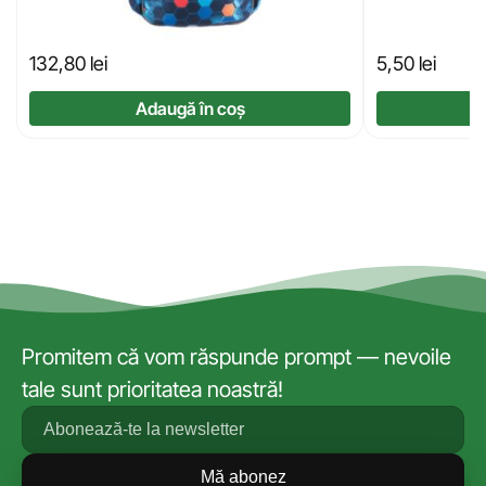
132,80
lei
5,50
lei
Adaugă în coș
Promitem că vom răspunde prompt — nevoile
tale sunt prioritatea noastră!
Mă abonez