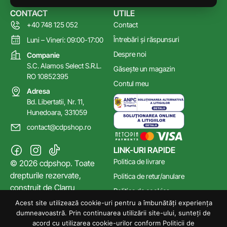
CONTACT
UTILE
+40 748 125 052
Contact
Întrebări și răspunsuri
Luni – Vineri: 09:00-17:00
Despre noi
Companie
S.C. Alamos Select S.R.L.
Găsește un magazin
RO 10852395
Contul meu
Adresa
Bd. Libertatii, Nr. 11,
Hunedoara, 331059
contact@cdpshop.ro
LINK-URI RAPIDE
Politica de livrare
© 2026 cdpshop. Toate
drepturile rezervate,
Politica de retur/anulare
construit de
Clarru
Politica de cookies
Acest site utilizează cookie-uri pentru a îmbunătăți experiența
Poltica de confidențialitate
dumneavoastră. Prin continuarea utilizării site-ului, sunteți de
Termeni și Condiții
acord cu utilizarea cookie-urilor conform Politicii de