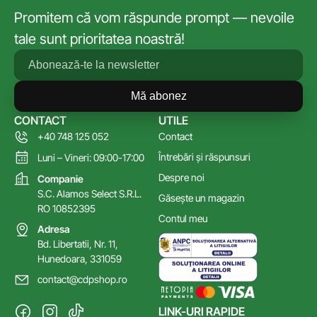
Promitem că vom răspunde prompt — nevoile
tale sunt prioritatea noastră!
Mă abonez
CONTACT
UTILE
+40 748 125 052
Contact
Întrebări și răspunsuri
Luni – Vineri: 09:00-17:00
Despre noi
Companie
S.C. Alamos Select S.R.L.
Găsește un magazin
RO 10852395
Contul meu
Adresa
Bd. Libertatii, Nr. 11,
Hunedoara, 331059
contact@cdpshop.ro
LINK-URI RAPIDE