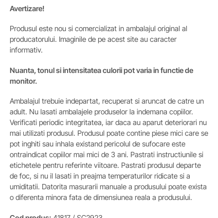
Avertizare!
Produsul este nou si comercializat in ambalajul original al
producatorului. Imaginile de pe acest site au caracter
informativ.
Nuanta, tonul si intensitatea culorii pot varia in functie de
monitor.
Ambalajul trebuie indepartat, recuperat si aruncat de catre un
adult. Nu lasati ambalajele produselor la indemana copiilor.
Verificati periodic integritatea, iar daca au aparut deteriorari nu
mai utilizati produsul. Produsul poate contine piese mici care se
pot inghiti sau inhala existand pericolul de sufocare este
ontraindicat copiilor mai mici de 3 ani. Pastrati instructiunile si
etichetele pentru referinte viitoare. Pastrati produsul departe
de foc, si nu il lasati in preajma temperaturilor ridicate si a
umiditatii. Datorita masurarii manuale a produsului poate exista
o diferenta minora fata de dimensiunea reala a produsului.
Cod produs:
41817 / SC2923