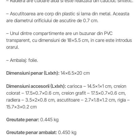
– Radiera are culoare alba si este realizata din cauciuc sintetic.
– Ascutitoarea are corp din plastic si lama din metal. Aceasta
are diametrul orificiului de ascutire de 0.7 cm.
– Unul dintre compartimente are un buzunar din PVC
transparent, cu dimensiuni de 18×5.5 cm, in care este introdus
orarul.
– Ambalaj: folie.
Dimensiuni penar (Lxlxh):
14×6.5×20 cm
Dimensiuni accesorii
(Lxlxh)
:
carioca – 14.5x1x1 cm, creion
colorat – 17.5×0.7×0.6 cm, creion grafit – 17.5×0.7×0.6 cm,
radiera – 3.5x2x0.8 cm, ascutitoare – 2.7×1.8×1.2 cm, rigla –
15.7x3x0.2 cm
Greutate penar:
0.445 kg
Greutate penar ambalat:
0.450 kg