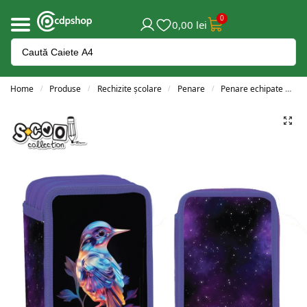
0
0,00
lei
Home
Produse
Rechizite școlare
Penare
Penare echipate
P
/
/
/
/