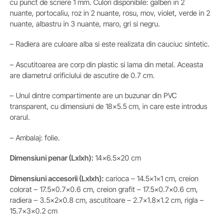
cu punct de scriere 1 mm. Culori disponibile: galben in 2
nuante, portocaliu, roz in 2 nuante, rosu, mov, violet, verde in 2
nuante, albastru in 3 nuante, maro, gri si negru.
– Radiera are culoare alba si este realizata din cauciuc sintetic.
– Ascutitoarea are corp din plastic si lama din metal. Aceasta
are diametrul orificiului de ascutire de 0.7 cm.
– Unul dintre compartimente are un buzunar din PVC
transparent, cu dimensiuni de 18×5.5 cm, in care este introdus
orarul.
– Ambalaj: folie.
Dimensiuni penar (Lxlxh):
14×6.5×20 cm
Dimensiuni accesorii
(Lxlxh)
:
carioca – 14.5x1x1 cm, creion
colorat – 17.5×0.7×0.6 cm, creion grafit – 17.5×0.7×0.6 cm,
radiera – 3.5x2x0.8 cm, ascutitoare – 2.7×1.8×1.2 cm, rigla –
15.7x3x0.2 cm