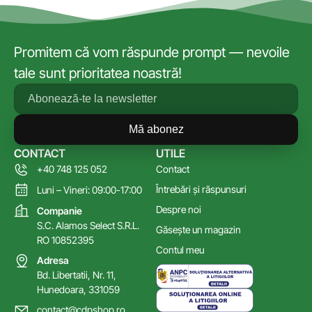
Promitem că vom răspunde prompt — nevoile
tale sunt prioritatea noastră!
Mă abonez
CONTACT
UTILE
+40 748 125 052
Contact
Întrebări și răspunsuri
Luni – Vineri: 09:00-17:00
Despre noi
Companie
S.C. Alamos Select S.R.L.
Găsește un magazin
RO 10852395
Contul meu
Adresa
Bd. Libertatii, Nr. 11,
Hunedoara, 331059
contact@cdpshop.ro