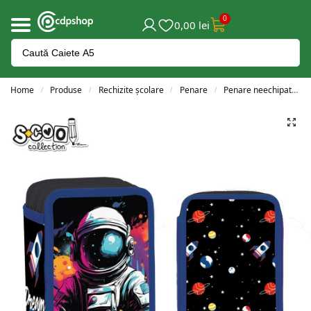
0
0,00
lei
Home
Produse
Rechizite școlare
Penare
Penare neechipate
/
/
/
/