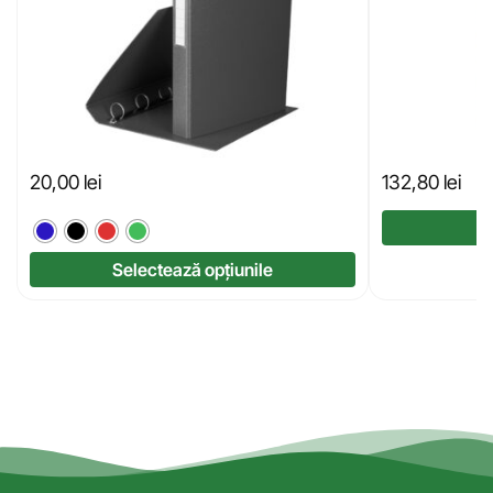
20,00
lei
132,80
lei
Selectează opțiunile