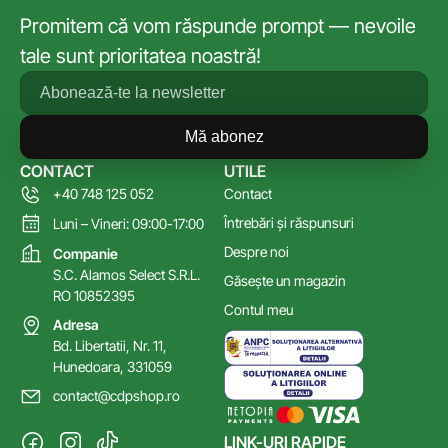
Promitem că vom răspunde prompt — nevoile
tale sunt prioritatea noastră!
Mă abonez
CONTACT
UTILE
+40 748 125 052
Contact
Întrebări și răspunsuri
Luni – Vineri: 09:00-17:00
Despre noi
Companie
S.C. Alamos Select S.R.L.
Găsește un magazin
RO 10852395
Contul meu
Adresa
Bd. Libertatii, Nr. 11,
Hunedoara, 331059
contact@cdpshop.ro
LINK-URI RAPIDE