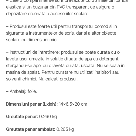
– Cele 3 compartimente sunt prevazute cu 38 inele din banda
elastica si un buzunar din PVC transparent ce asigura o
depozitare ordonata a accesoriilor scolare.
– Produsul este foarte util pentru transportul comod si in
siguranta a instrumentelor de scris, dar si a altor obiecte
scolare cu dimensiuni mici.
– Instructiuni de intretinere: produsul se poate curata cu o
laveta usor umezita in solutie diluata de apa cu detergent,
stergandu-se apoi cu o laveta curata, uscata. Nu se spala in
masina de spalat. Pentru curatare nu utilizati inalbitori sau
solventi chimici. Nu calcati produsul.
– Ambalaj: folie.
Dimensiuni penar (Lxlxh):
14×6.5×20 cm
Greutate penar:
0.260 kg
Greutate penar ambalat:
0.265 kg