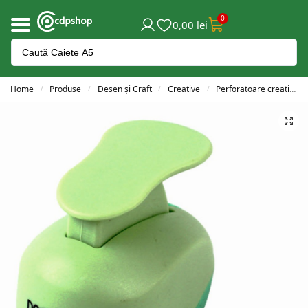
0
0,00
lei
Home
Produse
Desen și Craft
Creative
Perforatoare creative
/
/
/
/