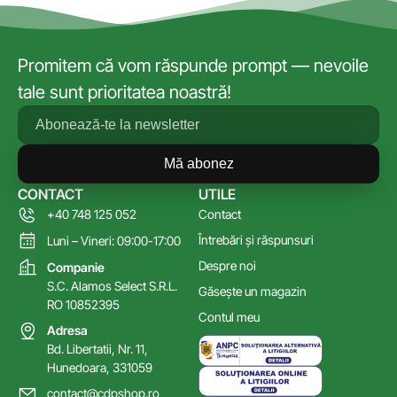
Promitem că vom răspunde prompt — nevoile
tale sunt prioritatea noastră!
Mă abonez
CONTACT
UTILE
+40 748 125 052
Contact
Întrebări și răspunsuri
Luni – Vineri: 09:00-17:00
Despre noi
Companie
S.C. Alamos Select S.R.L.
Găsește un magazin
RO 10852395
Contul meu
Adresa
Bd. Libertatii, Nr. 11,
Hunedoara, 331059
contact@cdpshop.ro