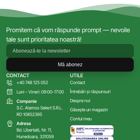
Promitem că vom răspunde prompt — nevoile
tale sunt prioritatea noastră!
Mă abonez
CONTACT
UTILE
+40 748 125 052
Contact
Întrebări și răspunsuri
Luni – Vineri: 09:00-17:00
Despre noi
Companie
S.C. Alamos Select S.R.L.
Găsește un magazin
RO 10852395
Contul meu
Adresa
Bd. Libertatii, Nr. 11,
Hunedoara, 331059