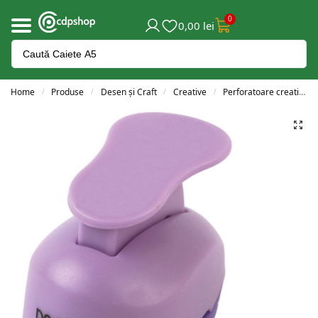
0
0,00
lei
Home
Produse
Desen și Craft
Creative
Perforatoare creative
/
/
/
/