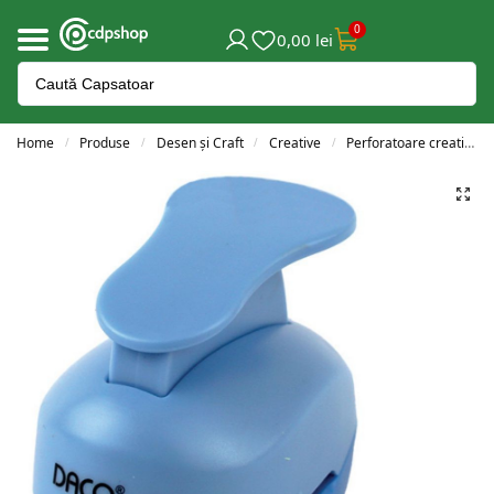
0
0,00
lei
Home
Produse
Desen și Craft
Creative
Perforatoare creative
/
/
/
/