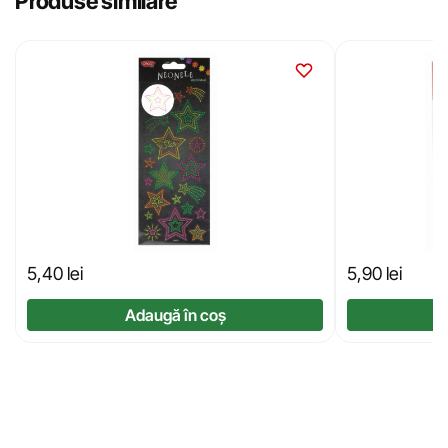
Produse similare
5,40
lei
5,90
lei
Adaugă în coș