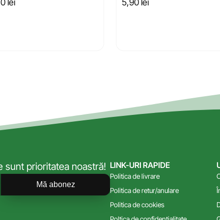
40
lei
5,90
lei
LINK-URI RAPIDE
sunt prioritatea noastră!
Politica de livrare
C
Mă abonez
Politica de retur/anulare
Î
Politica de cookies
D
Poltica de confidențialitate
G