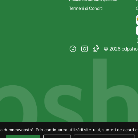
Termeni și Condiții
C
© 2026 cdpshop.
 dumneavoastră. Prin continuarea utilizării site-ului, sunteți de acord cu 