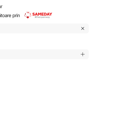
ur
rătoare prin