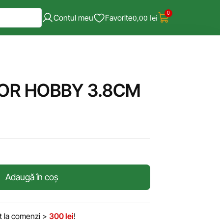
0
Contul meu
Favorite
0,00
lei
OR HOBBY 3.8CM
Adaugă în coș
it la comenzi >
300 lei
!