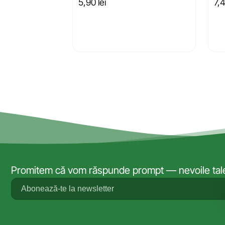
5,90
lei
7,
Promitem că vom răspunde prompt — nevoile tale 