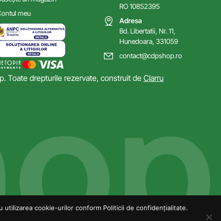
RO 10852395
ontul meu
Adresa
Bd. Libertatii, Nr. 11,
Hunedoara, 331059
contact@cdpshop.ro
 Toate drepturile rezervate, construit de
Clarru
utilizarea cookie-urilor conform Politicii de confidențialitate.