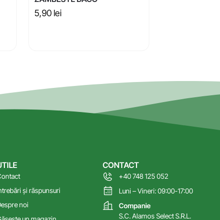
5,90
lei
UTILE
CONTACT
ontact
+40 748 125 052
ntrebări și răspunsuri
Luni – Vineri: 09:00-17:00
espre noi
Companie
S.C. Alamos Select S.R.L.
ăsește un magazin