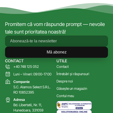
Promitem că vom răspunde prompt — nevoile
tale sunt prioritatea noastră!
Mă abonez
CONTACT
UTILE
+40 748 125 052
Contact
Întrebări și răspunsuri
Luni – Vineri: 09:00-17:00
Despre noi
Companie
S.C. Alamos Select S.R.L.
Găsește un magazin
RO 10852395
Contul meu
Adresa
Bd. Libertatii, Nr. 11,
Hunedoara, 331059