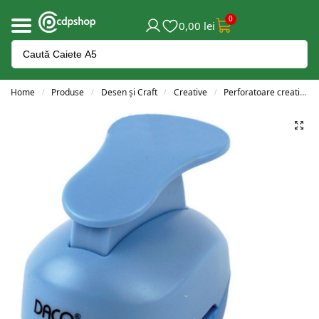
0
0,00
lei
Home
Produse
Desen și Craft
Creative
Perforatoare creative
/
/
/
/