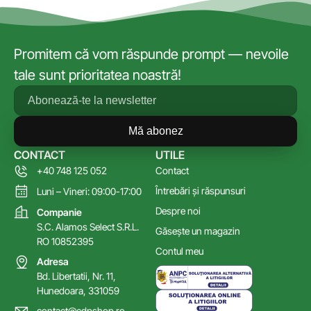
Promitem că vom răspunde prompt — nevoile
tale sunt prioritatea noastră!
Mă abonez
CONTACT
UTILE
+40 748 125 052
Contact
Întrebări și răspunsuri
Luni – Vineri: 09:00-17:00
Despre noi
Companie
S.C. Alamos Select S.R.L.
Găsește un magazin
RO 10852395
Contul meu
Adresa
Bd. Libertatii, Nr. 11,
Hunedoara, 331059
contact@cdpshop.ro