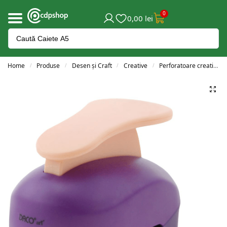
0
0,00
lei
Home
Produse
Desen și Craft
Creative
Perforatoare creative
/
/
/
/