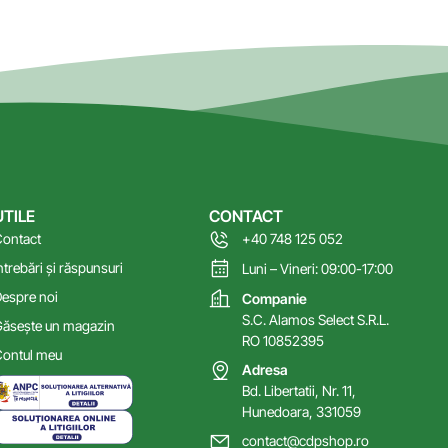
UTILE
CONTACT
ontact
+40 748 125 052
ntrebări și răspunsuri
Luni – Vineri: 09:00-17:00
espre noi
Companie
S.C. Alamos Select S.R.L.
ăsește un magazin
RO 10852395
ontul meu
Adresa
Bd. Libertatii, Nr. 11,
Hunedoara, 331059
contact@cdpshop.ro