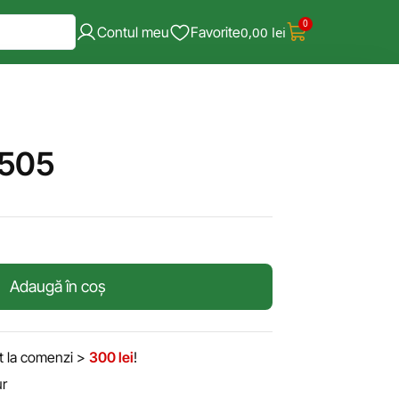
0
Contul meu
Favorite
0,00
lei
 505
Adaugă în coș
it la comenzi >
300 lei
!
ur