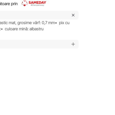
rătoare prin
astic mat, grosime vârf: 0,7 mm• pix cu
c• culoare mină: albastru