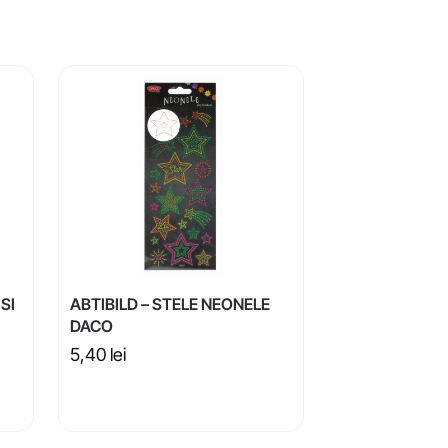
SI
ABTIBILD – STELE NEONELE
DACO
5,40
lei