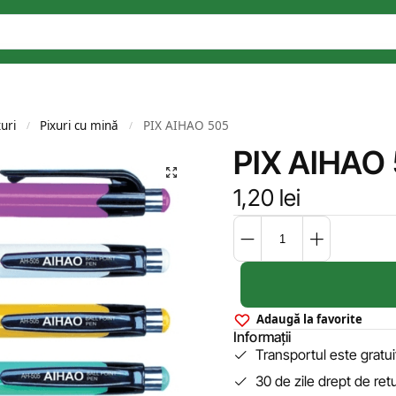
xuri
Pixuri cu mină
PIX AIHAO 505
/
/
PIX AIHAO
1,20
lei
Adaugă la favorite
Informații
Transportul este gratu
30 de zile drept de ret