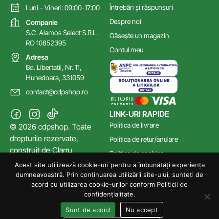
Întrebări și răspunsuri
Luni – Vineri: 09:00-17:00
Despre noi
Companie
S.C. Alamos Select S.R.L.
Găsește un magazin
RO 10852395
Contul meu
Adresa
Bd. Libertatii, Nr. 11,
Hunedoara, 331059
contact@cdpshop.ro
LINK-URI RAPIDE
Politica de livrare
© 2026 cdpshop. Toate
drepturile rezervate,
Politica de retur/anulare
construit de
Clarru
Politica de cookies
Acest site utilizează cookie-uri pentru a îmbunătăți experiența
Poltica de confidențialitate
dumneavoastră. Prin continuarea utilizării site-ului, sunteți de
Termeni și Condiții
acord cu utilizarea cookie-urilor conform Politicii de
confidențialitate.
Sunt de acord
Nu accept