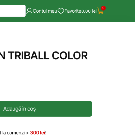
0
Contul meu
Favorite
0,00
lei
N TRIBALL COLOR
Adaugă în coș
it la comenzi >
300 lei
!