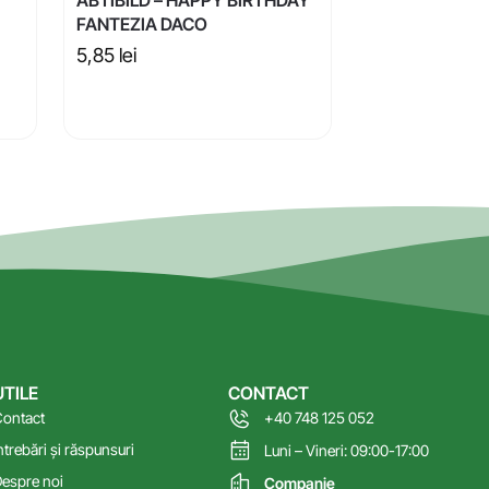
FANTEZIA DACO
5,85
lei
UTILE
CONTACT
ontact
+40 748 125 052
ntrebări și răspunsuri
Luni – Vineri: 09:00-17:00
espre noi
Companie