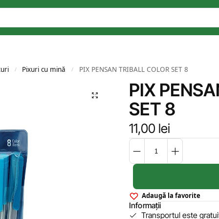
xuri
Pixuri cu mină
PIX PENSAN TRIBALL COLOR SET 8
/
/
PIX PENSA
SET 8
11,00
lei
Adaugă la favorite
Informații
Transportul este gratu