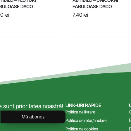
BULOASE DACO
FABULOASE DACO
40
lei
7,40
lei
LINK-URI RAPIDE
sunt prioritatea noastră!
Politica de livrare
C
Mă abonez
Politica de retur/anulare
Î
Politica de cookies
D