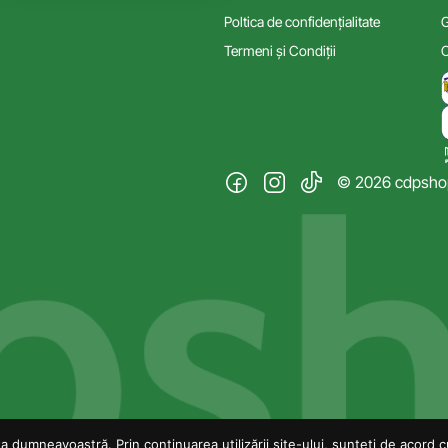
Poltica de confidențialitate
G
Termeni și Condiții
C
© 2026 cdpshop.
 dumneavoastră. Prin continuarea utilizării site-ului, sunteți de acord cu 