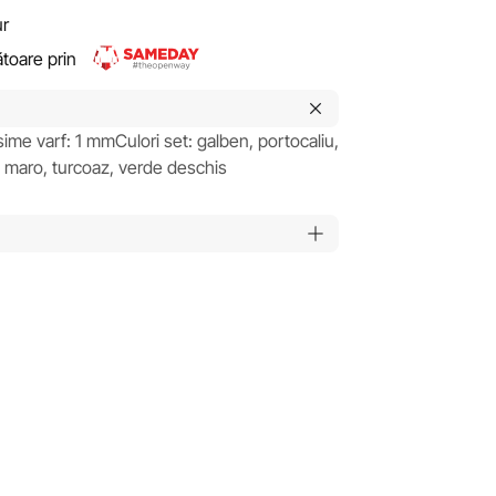
ur
rătoare prin
osime varf: 1 mmCulori set: galben, portocaliu,
, maro, turcoaz, verde deschis