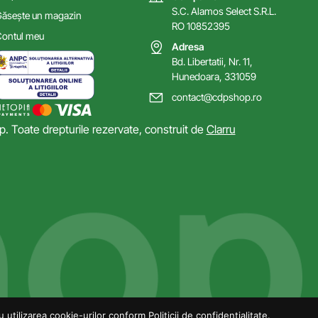
S.C. Alamos Select S.R.L.
ăsește un magazin
RO 10852395
ontul meu
Adresa
Bd. Libertatii, Nr. 11,
Hunedoara, 331059
contact@cdpshop.ro
 Toate drepturile rezervate, construit de
Clarru
utilizarea cookie-urilor conform Politicii de confidențialitate.