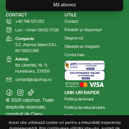
Mă abonez
CONTACT
UTILE
+40 748 125 052
Contact
Întrebări și răspunsuri
Luni – Vineri: 09:00-17:00
Despre noi
Companie
S.C. Alamos Select S.R.L.
Găsește un magazin
RO 10852395
Contul meu
Adresa
Bd. Libertatii, Nr. 11,
Hunedoara, 331059
contact@cdpshop.ro
LINK-URI RAPIDE
Politica de livrare
© 2026 cdpshop. Toate
drepturile rezervate,
Politica de retur/anulare
construit de
Clarru
Politica de cookies
Acest site utilizează cookie-uri pentru a îmbunătăți experiența
Poltica de confidențialitate
dumneavoastră. Prin continuarea utilizării site-ului, sunteți de