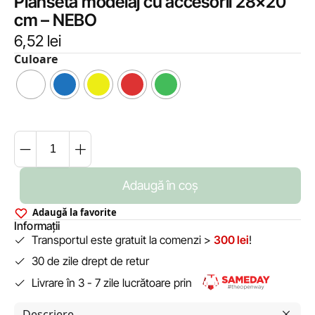
Planseta modelaj cu accesorii 28×20
cm – NEBO
6,52
lei
Culoare
Adaugă în coș
Adaugă la favorite
Informații
Transportul este gratuit la comenzi >
300 lei
!
30 de zile drept de retur
Livrare în 3 - 7 zile lucrătoare prin
Descriere