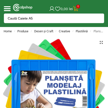
0
0,00
lei
Home
Produse
Desen și Craft
Creative
Plastilină
Planseta modelaj cu accesorii 28×20 cm – NEBO
/
/
/
/
/