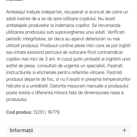
Ambalajul trebuie indepartat, recuperat si aruncat de catre un
adult inainte de a se da spre utilizare copilului. Nu lasati
ambalajele produselor la indemana copiilor. Se recomanda
utilizarea produsului sub supravegherea unui adult. Verificati
periodic integritatea, iar daca au aparut deteriorari nu mai
utilizati produsul. Produsul contine piese mici care se pot inghiti
sau inhala existand pericolul de sufocare fiind contraindicat
copiilor mai mici de 3 ani. In cazul putin probabil al inghitirii unor
astfel de piese, consultati de urgenta un specialist. Pastrati
instructiunile si etichetele pentru referinte viitoare. Pastrati
produsul departe de foc, si nu il lasati in preajma temperaturilor
ridicate si a umiditatii. Datorita masurarii manuale a produsului
poate exista o diferenta minora fata de dimensiunea reala a
produsului.
Cod produs:
13251 / 16779
Informații