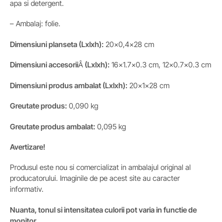
apa si detergent.
– Ambalaj: folie.
Dimensiuni planseta (Lxlxh):
20×0,4×28 cm
Dimensiuni accesorii
Â
(Lxlxh):
16×1.7×0.3 cm, 12×0.7×0.3 cm
Dimensiuni produs ambalat
(Lxlxh):
20x1x28 cm
Greutate produs:
0,090 kg
Greutate produs ambalat:
0,095 kg
Avertizare!
Produsul este nou si comercializat in ambalajul original al
producatorului. Imaginile de pe acest site au caracter
informativ.
Nuanta, tonul si intensitatea culorii pot varia in functie de
monitor.