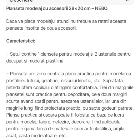
Planseta modelaj cu accesorii 28×20 cm – NEBO
Daca va place modelajul atunci nu trebuie sa ratati aceasta
planseta insotita de doua accesorii.
Caracteristici:
– Setul contine 1 planseta pentru modelaj si 2 ustensile pentru
decupat si modelat plastilina.
– Planseta are zona centrala plana practica pentru modelarea
plastilinei, lutului, gelatinei, nisipului kinetic, etc. Suprafata
neteda ofera copilului o atingere confortabila. Trei din marginile
plansetei sunt practice pentru depozitare, cele doua margini
scurte avand spatii pentru asezarea ustensilelor, iar una din
maginile lungi fiind proiectata practic, cu sapte godeuri patrate.
Plansa practica si usoara poate fi folosita ca baza de lucru
pentru modelaj, taiere, netezire, decorare, fiind aplicabila
pentru o gama larga de materiale cum ar fi plastilina, argila,
aluat, pasta modelatoare, etc.