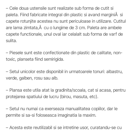
– Cele doua ustensile sunt realizate sub forma de cutit si
paleta. Fiind fabricate integral din plastic si avand marginiÂ si
capete rotunjite acestea nu sunt periculoase in utilizare. Cutitul
are lama zimtata,Â cu o lungime de 3 cm. Paleta are ambele
capete functionale, unul oval iar celalalt sub forma de varf de
sulita.
– Piesele sunt este confectionate din plastic de calitate, non-
toxic, planseta fiind semirigida.
– Setul unicolor este disponibil in urmatoarele tonuri: albastru,
verde, galben, rosu sau alb.
– Plansa este utila atat la gradinita/scoala, cat si acasa, pentru
protejarea spatiului de lucru (birou, masuta, etc).
– Setul nu numai ca exerseaza manualitatea copiilor, dar le
permite si sa-si foloseasca imaginatia la maxim.
– Acesta este reutilizabil si se intretine usor, curatandu-se cu