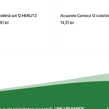
stilină set 12 HERLITZ
Acuarele Carioca 12 culori/
,90
lei
14,10
lei
LINK-URI RAPIDE