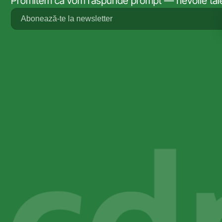
Promitem că vom răspunde prompt — nevoile tale 