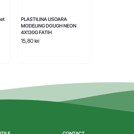
set
PLASTILINA USOARA
MODELING DOUGH NEON
4X130G FATIH
15,80
lei
UTILE
CONTACT