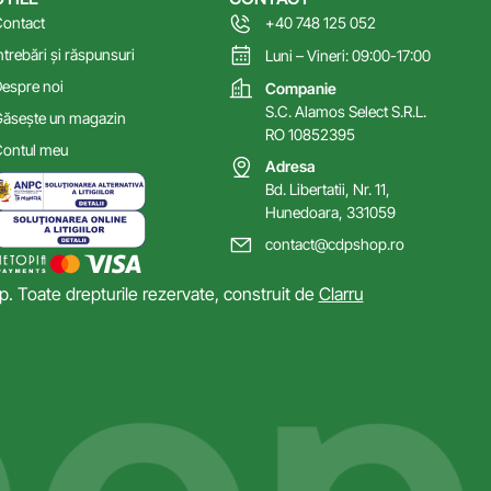
ontact
+40 748 125 052
ntrebări și răspunsuri
Luni – Vineri: 09:00-17:00
espre noi
Companie
S.C. Alamos Select S.R.L.
ăsește un magazin
RO 10852395
ontul meu
Adresa
Bd. Libertatii, Nr. 11,
Hunedoara, 331059
contact@cdpshop.ro
 Toate drepturile rezervate, construit de
Clarru