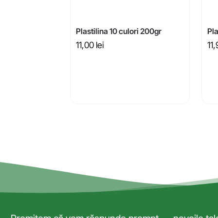
Plastilina 10 culori 200gr
Pla
11,00
lei
11