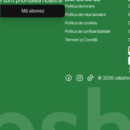
sunt prioritatea noastră!
Politica de livrare
C
Mă abonez
Politica de retur/anulare
Î
Politica de cookies
D
Poltica de confidențialitate
G
Termeni și Condiții
C
© 2026 cdpshop.