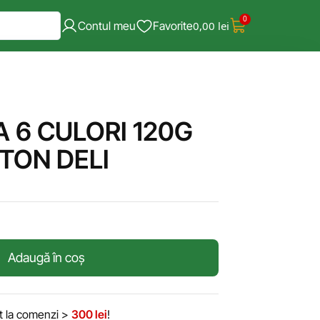
0
Contul meu
Favorite
0,00
lei
A 6 CULORI 120G
TON DELI
Adaugă în coș
it la comenzi >
300 lei
!