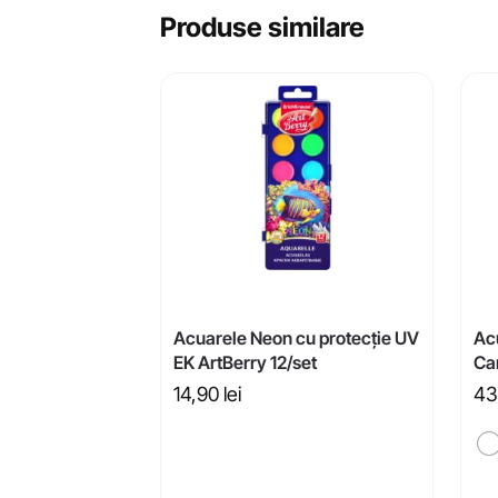
Produse similare
Acuarele Neon cu protecție UV
Ac
EK ArtBerry 12/set
Ca
14,90
lei
43