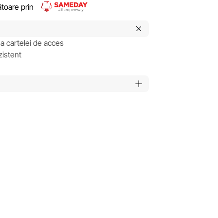
rătoare prin
ea cartelei de acces
zistent