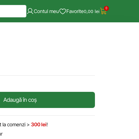
0
Contul meu
Favorite
0,00
lei
Adaugă în coș
it la comenzi >
300 lei
!
ur