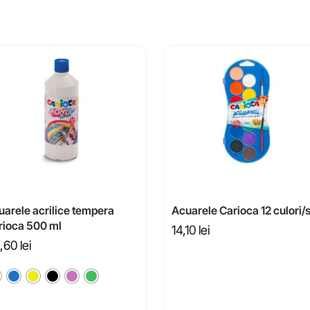
uarele acrilice tempera
Acuarele Carioca 12 culori/
rioca 500 ml
14,10
lei
,60
lei