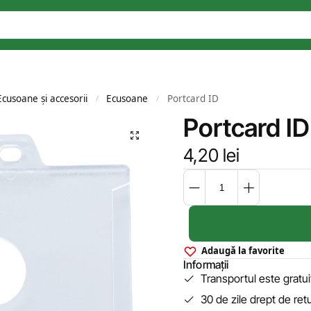
Ecusoane și accesorii
Ecusoane
Portcard ID
/
/
Portcard ID
4,20
lei
Adaugă la favorite
Informații
Transportul este gratu
30 de zile drept de ret