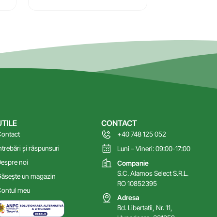
UTILE
CONTACT
ontact
+40 748 125 052
ntrebări și răspunsuri
Luni – Vineri: 09:00-17:00
espre noi
Companie
S.C. Alamos Select S.R.L.
ăsește un magazin
RO 10852395
ontul meu
Adresa
Bd. Libertatii, Nr. 11,