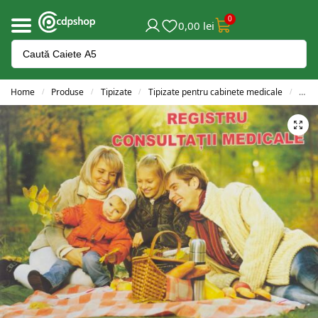
0
0,00
lei
Home
Produse
Tipizate
Tipizate pentru cabinete medicale
Regi
/
/
/
/