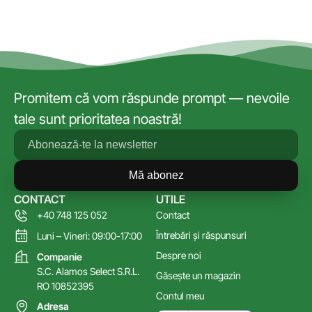
Promitem că vom răspunde prompt — nevoile
tale sunt prioritatea noastră!
Mă abonez
CONTACT
UTILE
+40 748 125 052
Contact
Întrebări și răspunsuri
Luni – Vineri: 09:00-17:00
Despre noi
Companie
S.C. Alamos Select S.R.L.
Găsește un magazin
RO 10852395
Contul meu
Adresa