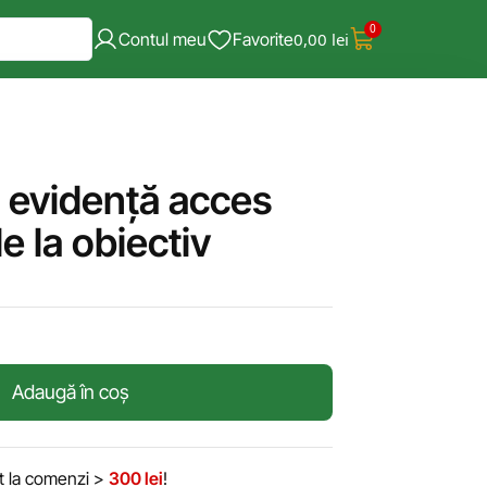
0
Contul meu
Favorite
0,00
lei
 evidență acces
e la obiectiv
Adaugă în coș
it la comenzi >
300 lei
!