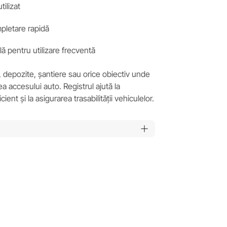
tilizat
mpletare rapidă
lă pentru utilizare frecventă
ii, depozite, șantiere sau orice obiectiv unde
 accesului auto. Registrul ajută la
ent și la asigurarea trasabilității vehiculelor.