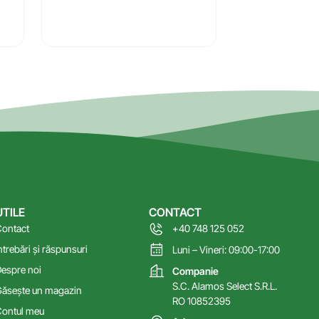
UTILE
CONTACT
ontact
+40 748 125 052
ntrebări și răspunsuri
Luni – Vineri: 09:00-17:00
espre noi
Companie
S.C. Alamos Select S.R.L.
ăsește un magazin
RO 10852395
ontul meu