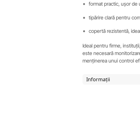
format practic, ușor de u
tipărire clară pentru co
copertă rezistentă, idea
Ideal pentru firme, instituț
este necesară monitorizarea
menținerea unui control efici
Informații