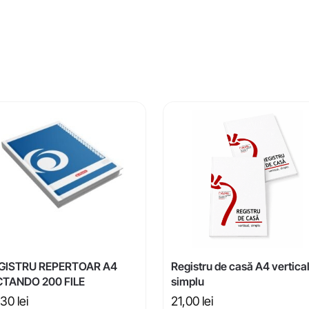
GISTRU REPERTOAR A4
Registru de casă A4 vertica
CTANDO 200 FILE
simplu
,30
lei
21,00
lei