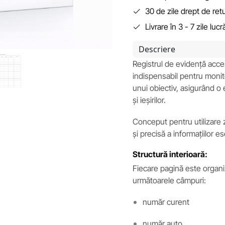
30 de zile drept de ret
Livrare în 3 - 7 zile luc
Descriere
Registrul de evidență acc
indispensabil pentru monito
unui obiectiv, asigurând o e
și ieșirilor.
Conceput pentru utilizare zi
și precisă a informațiilor 
Structură interioară:
Fiecare pagină este organi
următoarele câmpuri:
număr curent
număr auto