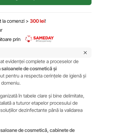
it la comenzi >
300 lei
!
ur
rătoare prin
nat evidenței complete a proceselor de
în saloanele de cosmetică și
ut pentru a respecta cerințele de igienă și
i domeniu.
ganizată în tabele clare și bine delimitate,
aliată a tuturor etapelor procesului de
 soluțiilor dezinfectante până la validarea
u
saloane de cosmetică, cabinete de