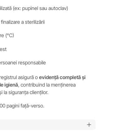
ilizată (ex: pupinel sau autoclav)
inalizare a sterilizării
re (°C)
test
rsoanei responsabile
 registrul asigură o
evidență completă și
e igienă
, contribuind la menținerea
 la siguranța clienților.
100 pagini față-verso.