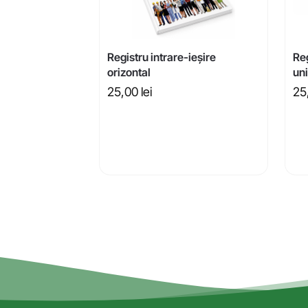
Registru intrare-ieșire
Reg
orizontal
un
25,00
lei
25