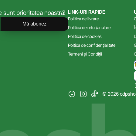
LINK-URI RAPIDE
sunt prioritatea noastră!
Politica de livrare
C
Mă abonez
Politica de retur/anulare
Î
Politica de cookies
D
Poltica de confidențialitate
G
Termeni și Condiții
C
© 2026 cdpshop.