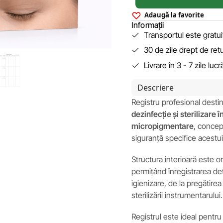
Adaugă la favorite
Informații
Transportul este gratu
30 de zile drept de ret
Livrare în 3 - 7 zile luc
Descriere
Registru profesional desti
dezinfecție și sterilizare 
micropigmentare
, concep
siguranță specifice acestu
Structura interioară este or
permițând înregistrarea det
igienizare, de la pregătirea
sterilizării instrumentarului.
Registrul este ideal pentr