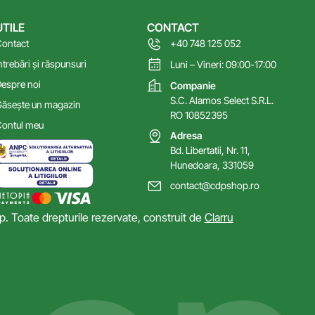
UTILE
CONTACT
ontact
+40 748 125 052
ntrebări și răspunsuri
Luni – Vineri: 09:00-17:00
espre noi
Companie
S.C. Alamos Select S.R.L.
ăsește un magazin
RO 10852395
ontul meu
Adresa
Bd. Libertatii, Nr. 11,
Hunedoara, 331059
contact@cdpshop.ro
 Toate drepturile rezervate, construit de
Clarru