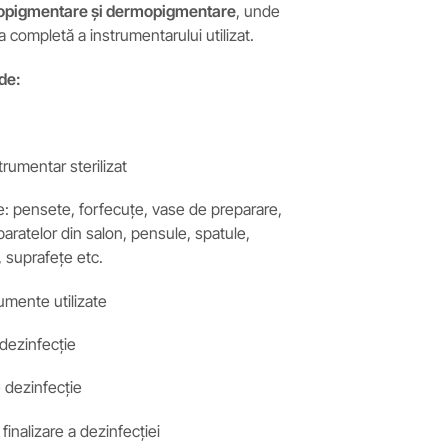
ropigmentare și dermopigmentare
, unde
a completă a instrumentarului utilizat.
ude:
strumentar sterilizat
e: pensete, forfecuțe, vase de preparare,
aparatelor din salon, pensule, spatule,
, suprafețe etc.
rumente utilizate
 dezinfecție
e dezinfecție
finalizare a dezinfecției