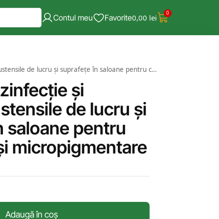
0
Contul meu
Favorite
0,00
lei
de lucru și suprafețe în saloane pentru cosmetică și micropigmentare
zinfecție și
ustensile de lucru și
n saloane pentru
și micropigmentare
Adaugă în coș