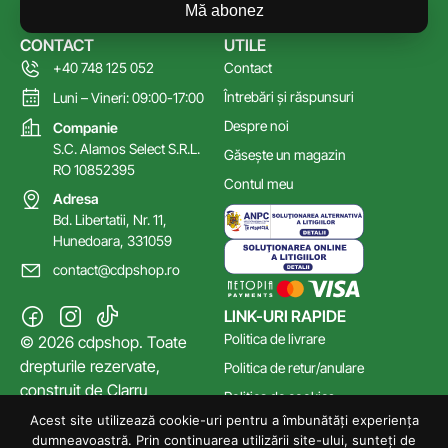
Mă abonez
CONTACT
UTILE
+40 748 125 052
Contact
Întrebări și răspunsuri
Luni – Vineri: 09:00-17:00
Despre noi
Companie
S.C. Alamos Select S.R.L.
Găsește un magazin
RO 10852395
Contul meu
Adresa
Bd. Libertatii, Nr. 11,
Hunedoara, 331059
contact@cdpshop.ro
LINK-URI RAPIDE
Politica de livrare
© 2026 cdpshop. Toate
drepturile rezervate,
Politica de retur/anulare
construit de
Clarru
Politica de cookies
Acest site utilizează cookie-uri pentru a îmbunătăți experiența
Poltica de confidențialitate
dumneavoastră. Prin continuarea utilizării site-ului, sunteți de