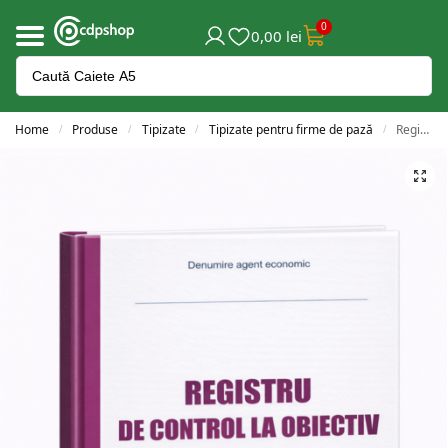
0
0,00
lei
Home
Produse
Tipizate
Tipizate pentru firme de pază
Registrul de control la obiectiv
/
/
/
/