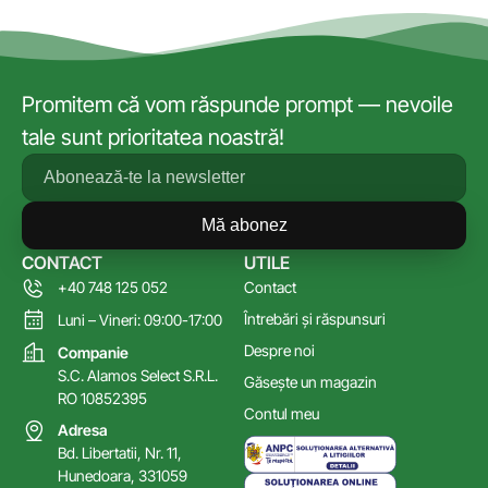
Promitem că vom răspunde prompt — nevoile
tale sunt prioritatea noastră!
Mă abonez
CONTACT
UTILE
+40 748 125 052
Contact
Întrebări și răspunsuri
Luni – Vineri: 09:00-17:00
Despre noi
Companie
S.C. Alamos Select S.R.L.
Găsește un magazin
RO 10852395
Contul meu
Adresa
Bd. Libertatii, Nr. 11,
Hunedoara, 331059