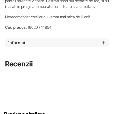
pentru referinte viitoare. Pastrati produsul departe de foc, si nu
il lasati in preajma temperaturilor ridicate si a umiditatii.
Nerecomandat copiilor cu varsta mai mica de 6 ani!
Cod produs:
16020 / 14854
Informații
Recenzii