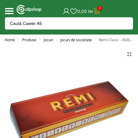
0
0,00
lei
Home
Produse
Jocuri
Jocuri de societate
Remi Clasic – ROBENTOYS – PRODUCTIE
/
/
/
/