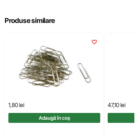
Produse similare
1,80
lei
47,10
lei
Adaugă în coș