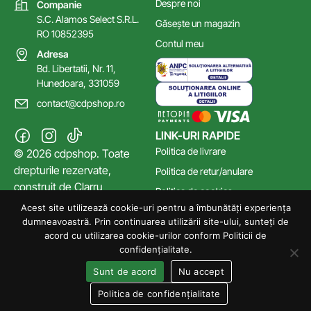
Despre noi
Companie
S.C. Alamos Select S.R.L.
Găsește un magazin
RO 10852395
Contul meu
Adresa
Bd. Libertatii, Nr. 11,
Hunedoara, 331059
contact@cdpshop.ro
LINK-URI RAPIDE
Politica de livrare
© 2026 cdpshop. Toate
drepturile rezervate,
Politica de retur/anulare
construit de
Clarru
Politica de cookies
Acest site utilizează cookie-uri pentru a îmbunătăți experiența
Poltica de confidențialitate
dumneavoastră. Prin continuarea utilizării site-ului, sunteți de
Termeni și Condiții
acord cu utilizarea cookie-urilor conform Politicii de
confidențialitate.
Sunt de acord
Nu accept
Politica de confidențialitate