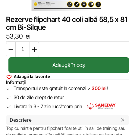
Rezerve flipchart 40 coli albă 58,5 x 81
cm Bi-Silque
53,30
lei
Adaugă în coș
Adaugă la favorite
Informații
Transportul este gratuit la comenzi >
300 lei
!
30 de zile drept de retur
Livrare în 3 - 7 zile lucrătoare prin
Descriere
Top cu hârtie pentru flipchart foarte util în săli de training sau
de ședințe, precum și în unități școlare, ateliere de lucru etc.