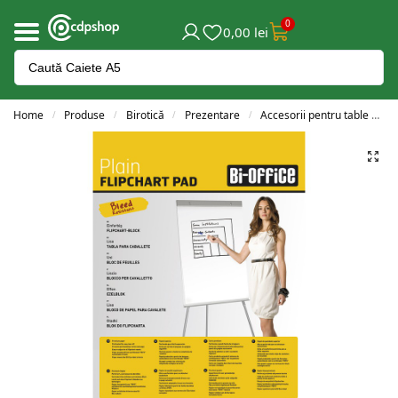
0
0,00
lei
Home
Produse
Birotică
Prezentare
Accesorii pentru table și flipchart-uri
/
/
/
/