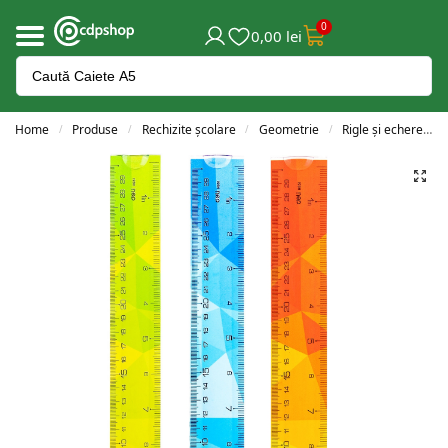
0
0,00
lei
Home
Produse
Rechizite școlare
Geometrie
Rigle și echere
/
/
/
/