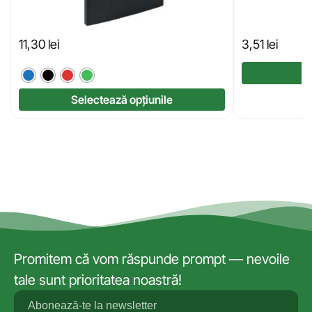
11,30
lei
3,51
lei
Selectează opțiunile
Promitem că vom răspunde prompt — nevoile
tale sunt prioritatea noastră!