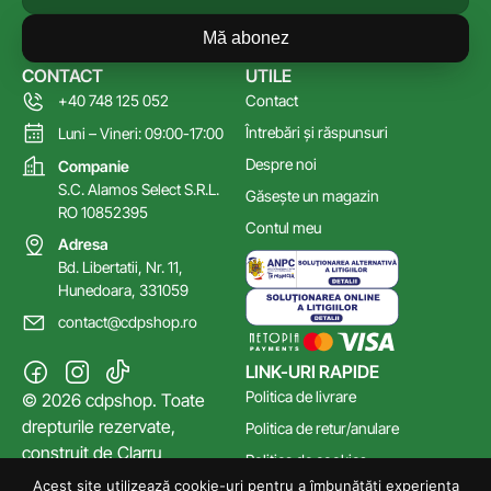
Mă abonez
CONTACT
UTILE
+40 748 125 052
Contact
Întrebări și răspunsuri
Luni – Vineri: 09:00-17:00
Despre noi
Companie
S.C. Alamos Select S.R.L.
Găsește un magazin
RO 10852395
Contul meu
Adresa
Bd. Libertatii, Nr. 11,
Hunedoara, 331059
contact@cdpshop.ro
LINK-URI RAPIDE
Politica de livrare
© 2026 cdpshop. Toate
drepturile rezervate,
Politica de retur/anulare
construit de
Clarru
Politica de cookies
Acest site utilizează cookie-uri pentru a îmbunătăți experiența