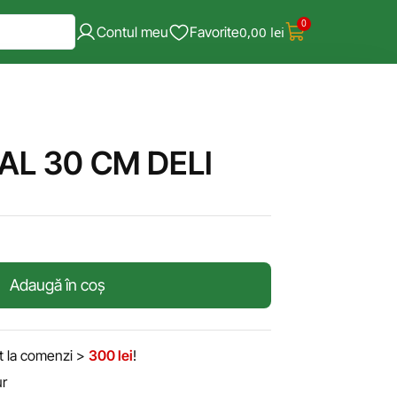
0
Contul meu
Favorite
0,00
lei
AL 30 CM DELI
Adaugă în coș
it la comenzi >
300 lei
!
ur