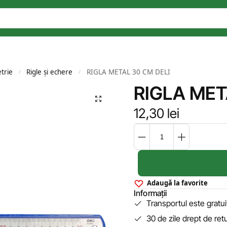
trie
Rigle și echere
RIGLA METAL 30 CM DELI
/
/
RIGLA MET
12,30
lei
Adaugă la favorite
Informații
Transportul este gratu
30 de zile drept de ret