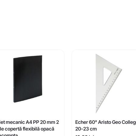
iet mecanic A4 PP 20 mm 2
Echer 60° Aristo Geo Colle
le copertă flexibilă opacă
20-23 cm
acompta