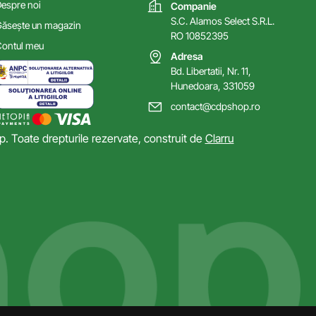
espre noi
Companie
S.C. Alamos Select S.R.L.
ăsește un magazin
RO 10852395
ontul meu
Adresa
Bd. Libertatii, Nr. 11,
Hunedoara, 331059
contact@cdpshop.ro
 Toate drepturile rezervate, construit de
Clarru