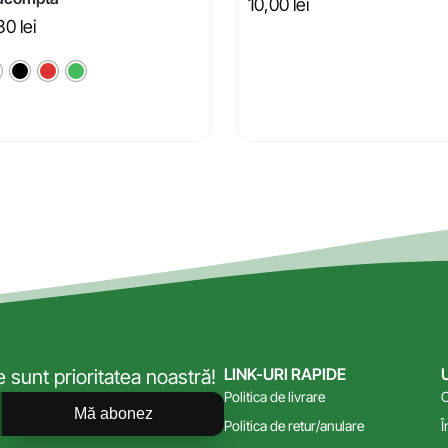
10,00
lei
,30
lei
LINK-URI RAPIDE
sunt prioritatea noastră!
Politica de livrare
C
Mă abonez
Politica de retur/anulare
Î