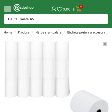
0
0,00
lei
Home
Produse
Hârtie și ambalare
Etichete prețuri și accesorii
/
/
/