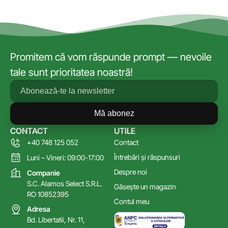
Promitem că vom răspunde prompt — nevoile
tale sunt prioritatea noastră!
Mă abonez
CONTACT
UTILE
+40 748 125 052
Contact
Întrebări și răspunsuri
Luni – Vineri: 09:00-17:00
Despre noi
Companie
S.C. Alamos Select S.R.L.
Găsește un magazin
RO 10852395
Contul meu
Adresa
Bd. Libertatii, Nr. 11,