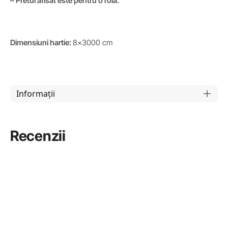
– Pretul afisat este pentru o rola.
Dimensiuni hartie:
8×3000 cm
Informații
Recenzii