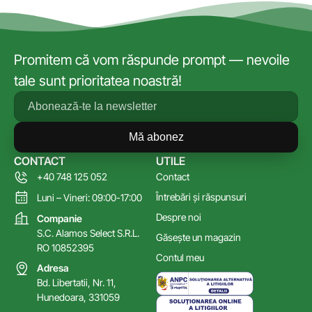
Promitem că vom răspunde prompt — nevoile
tale sunt prioritatea noastră!
Mă abonez
CONTACT
UTILE
+40 748 125 052
Contact
Întrebări și răspunsuri
Luni – Vineri: 09:00-17:00
Despre noi
Companie
S.C. Alamos Select S.R.L.
Găsește un magazin
RO 10852395
Contul meu
Adresa
Bd. Libertatii, Nr. 11,
Hunedoara, 331059