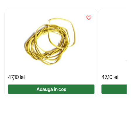
47,10
lei
47,10
lei
Adaugă în coș