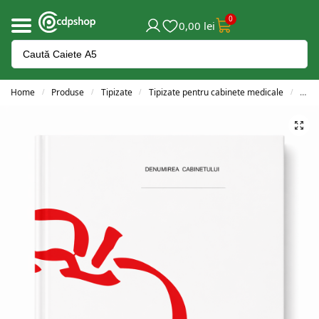
0
0,00
lei
Home
Produse
Tipizate
Tipizate pentru cabinete medicale
Scri
/
/
/
/