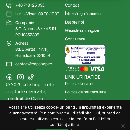
+40 748 125 052
Contact
Întrebări și răspunsuri
Luni – Vineri: 09:00-17:00
Despre noi
Companie
S.C. Alamos Select S.R.L.
Găsește un magazin
RO 10852395
Contul meu
Adresa
Bd. Libertatii, Nr. 11,
Hunedoara, 331059
contact@cdpshop.ro
LINK-URI RAPIDE
Politica de livrare
© 2026 cdpshop. Toate
drepturile rezervate,
Politica de retur/anulare
construit de
Clarru
Politica de cookies
Acest site utilizează cookie-uri pentru a îmbunătăți experiența
Poltica de confidențialitate
dumneavoastră. Prin continuarea utilizării site-ului, sunteți de
Termeni și Condiții
acord cu utilizarea cookie-urilor conform Politicii de
confidențialitate.