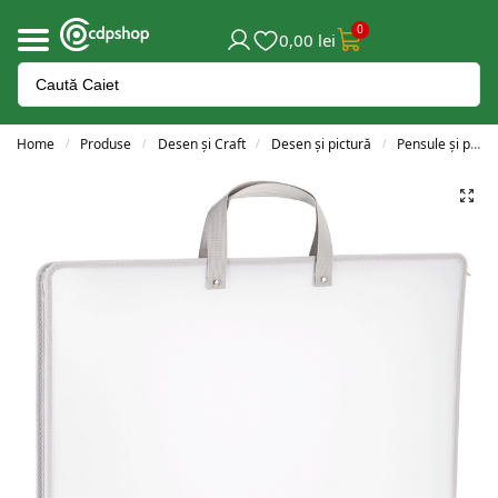
0
0,00
lei
Home
Produse
Desen și Craft
Desen și pictură
Pensule și pahare
/
/
/
/