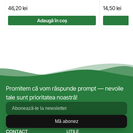
46,20
lei
14,50
lei
Adaugă în coș
Promitem că vom răspunde prompt — nevoile
tale sunt prioritatea noastră!
Mă abonez
CONTACT
UTILE