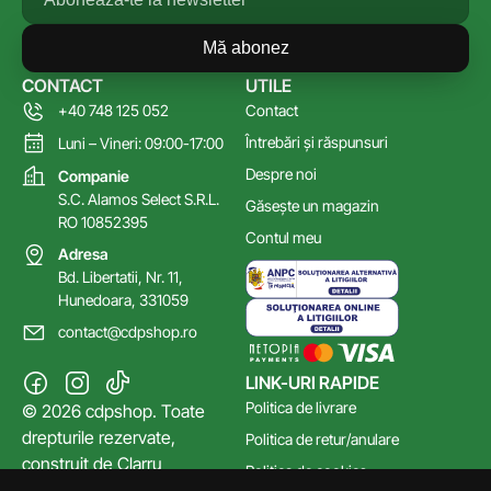
Mă abonez
CONTACT
UTILE
+40 748 125 052
Contact
Întrebări și răspunsuri
Luni – Vineri: 09:00-17:00
Despre noi
Companie
S.C. Alamos Select S.R.L.
Găsește un magazin
RO 10852395
Contul meu
Adresa
Bd. Libertatii, Nr. 11,
Hunedoara, 331059
contact@cdpshop.ro
LINK-URI RAPIDE
Politica de livrare
© 2026 cdpshop. Toate
drepturile rezervate,
Politica de retur/anulare
construit de
Clarru
Politica de cookies