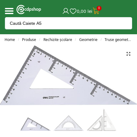
0
0,00
lei
Home
Produse
Rechizite școlare
Geometrie
Truse geometrie
/
/
/
/