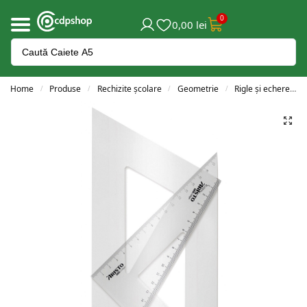
0
0,00
lei
Home
Produse
Rechizite școlare
Geometrie
Rigle și echere
/
/
/
/