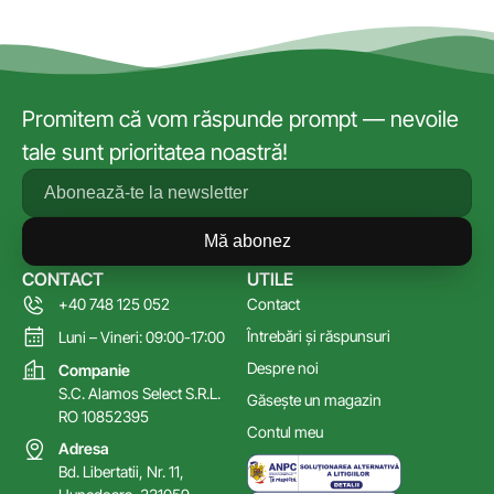
Promitem că vom răspunde prompt — nevoile
tale sunt prioritatea noastră!
Mă abonez
CONTACT
UTILE
+40 748 125 052
Contact
Întrebări și răspunsuri
Luni – Vineri: 09:00-17:00
Despre noi
Companie
S.C. Alamos Select S.R.L.
Găsește un magazin
RO 10852395
Contul meu
Adresa
Bd. Libertatii, Nr. 11,