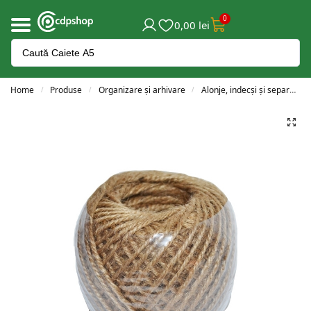
0
0,00
lei
Home
Produse
Organizare și arhivare
Alonje, indecși și separatoare
/
/
/