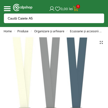
0
0,00
lei
Home
Produse
Organizare și arhivare
Ecusoane și accesorii
Ac
/
/
/