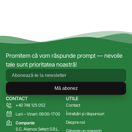
Promitem că vom răspunde prompt — nevoile
tale sunt prioritatea noastră!
Mă abonez
CONTACT
UTILE
+40 748 125 052
Contact
Întrebări și răspunsuri
Luni – Vineri: 09:00-17:00
Despre noi
Companie
S.C. Alamos Select S.R.L.
Găsește un magazin