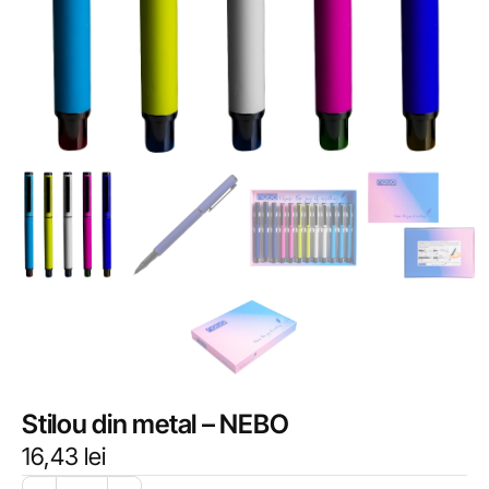
Stilou din metal – NEBO
16,43
lei