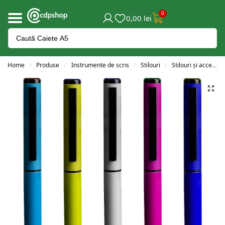
0
0,00
lei
Home
Produse
Instrumente de scris
Stilouri
Stilouri și accesorii
/
/
/
/