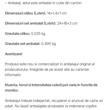
– Ambalaj: setul este ambalat in cutie din carton.
Dimensiuni stilou (Lxlxh):
14×1.4×1 cm
Dimensiuni
set ambalat (Lxlxh)
:
24x18x3 cm
Greutate stilou:
0.025 kg
Greutate set ambalat:
0.490 kg
Avertizare!
Produsul este nou si comercializat in ambalajul original al
producatorului. Imaginile de pe acest site au caracter
informativ.
Nuanta, tonul si intensitatea culorii pot varia in functie de
monitor.
Ambalajul trebuie indepartat, recuperat si aruncat de catre un
adult. Nu lasati ambalajele produselor la indemana copiilor.