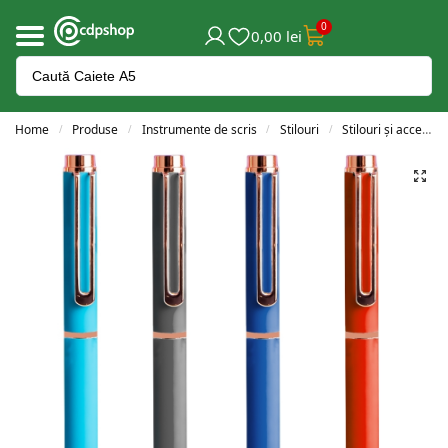
0
0,00
lei
Home
Produse
Instrumente de scris
Stilouri
Stilouri și accesorii
/
/
/
/