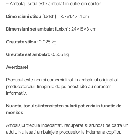
– Ambalaj: setul este ambalat in cutie din carton.
Dimensiuni stilou (Lxlxh):
13.7×1.4×1.1 cm
Dimensiuni
set ambalat (Lxlxh)
:
24x18x3 cm
Greutate stilou:
0.025 kg
Greutate set ambalat:
0.505 kg
Avertizare!
Produsul este nou si comercializat in ambalajul original al
producatorului. Imaginile de pe acest site au caracter
informativ.
Nuanta, tonul si intensitatea culorii pot varia in functie de
monitor.
Ambalajul trebuie indepartat, recuperat si aruncat de catre un
adult. Nu lasati ambalajele produselor la indemana copiilor.