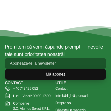
Promitem că vom răspunde prompt — nevoile
tale sunt prioritatea noastră!
Mă abonez
CONTACT
UTILE
+40 748 125 052
Contact
Întrebări și răspunsuri
Luni – Vineri: 09:00-17:00
Despre noi
Companie
S.C. Alamos Select S.R.L.
Găsește un magazin