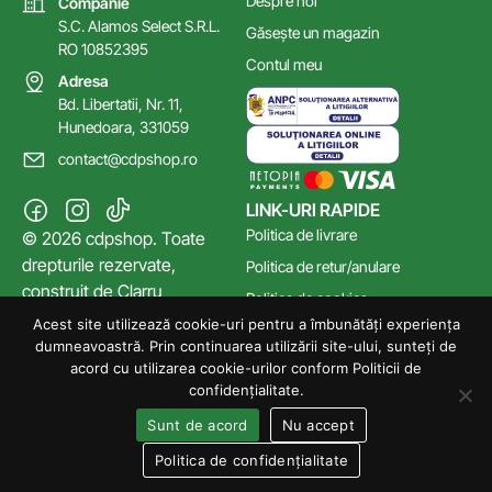
Despre noi
Companie
S.C. Alamos Select S.R.L.
Găsește un magazin
RO 10852395
Contul meu
Adresa
Bd. Libertatii, Nr. 11,
Hunedoara, 331059
contact@cdpshop.ro
LINK-URI RAPIDE
Politica de livrare
© 2026 cdpshop. Toate
drepturile rezervate,
Politica de retur/anulare
construit de
Clarru
Politica de cookies
Acest site utilizează cookie-uri pentru a îmbunătăți experiența
Poltica de confidențialitate
dumneavoastră. Prin continuarea utilizării site-ului, sunteți de
Termeni și Condiții
acord cu utilizarea cookie-urilor conform Politicii de
confidențialitate.
Sunt de acord
Nu accept
Politica de confidențialitate