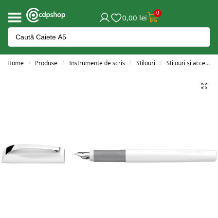
0
0,00
lei
Home
Produse
Instrumente de scris
Stilouri
Stilouri și accesorii
/
/
/
/