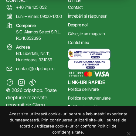
CONTACT
UTILE
+40 748 125 052
Contact
Întrebări și răspunsuri
Luni – Vineri: 09:00-17:00
Despre noi
Companie
S.C. Alamos Select S.R.L.
Găsește un magazin
RO 10852395
Contul meu
Adresa
Bd. Libertatii, Nr. 11,
Hunedoara, 331059
contact@cdpshop.ro
LINK-URI RAPIDE
Politica de livrare
© 2026 cdpshop. Toate
drepturile rezervate,
Politica de retur/anulare
construit de
Clarru
Politica de cookies
Acest site utilizează cookie-uri pentru a îmbunătăți experiența
Poltica de confidențialitate
dumneavoastră. Prin continuarea utilizării site-ului, sunteți de
Termeni și Condiții
acord cu utilizarea cookie-urilor conform Politicii de
confidențialitate.