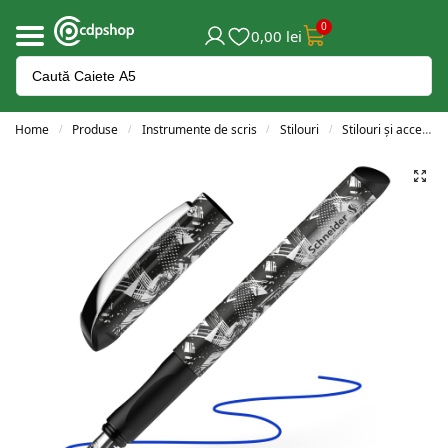
0
0,00
lei
Home
Produse
Instrumente de scris
Stilouri
Stilouri și accesorii
/
/
/
/