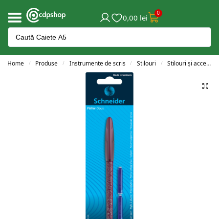
0
0,00
lei
Home
Produse
Instrumente de scris
Stilouri
Stilouri și accesorii
/
/
/
/