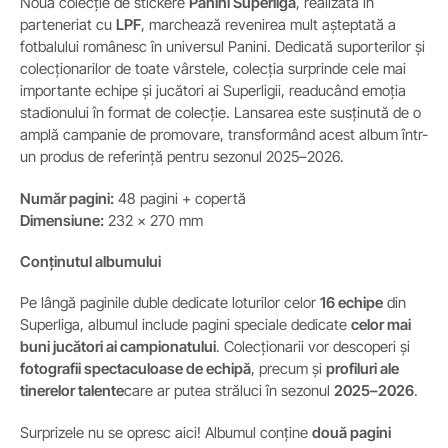
Noua colecție de stickere
Panini Superliga
, realizată în
parteneriat cu
LPF
, marchează revenirea mult așteptată a
fotbalului românesc în universul Panini. Dedicată suporterilor și
colecționarilor de toate vârstele, colecția surprinde cele mai
importante echipe și jucători ai Superligii, readucând emoția
stadionului în format de colecție. Lansarea este susținută de o
amplă campanie de promovare, transformând acest album într-
un produs de referință pentru sezonul 2025–2026.
Număr pagini:
48 pagini + copertă
Dimensiune:
232 × 270 mm
Conținutul albumului
Pe lângă paginile duble dedicate loturilor celor
16 echipe
din
Superliga, albumul include pagini speciale dedicate
celor mai
buni jucători ai campionatului
. Colecționarii vor descoperi și
fotografii spectaculoase de echipă
, precum și
profiluri ale
tinerelor talente
care ar putea străluci în sezonul
2025–2026
.
Surprizele nu se opresc aici! Albumul conține
două pagini