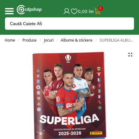
0
0,00
lei
Home
Produse
Jocuri
Albume & stickere
SUPERLIGA ALBUMUL COLECȚIEI
/
/
/
/