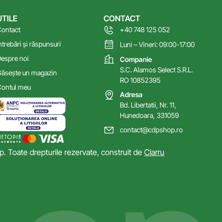
UTILE
CONTACT
ontact
+40 748 125 052
ntrebări și răspunsuri
Luni – Vineri: 09:00-17:00
espre noi
Companie
S.C. Alamos Select S.R.L.
ăsește un magazin
RO 10852395
ontul meu
Adresa
Bd. Libertatii, Nr. 11,
Hunedoara, 331059
contact@cdpshop.ro
 Toate drepturile rezervate, construit de
Clarru