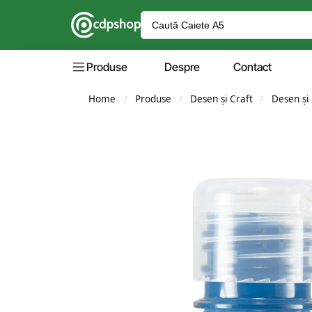
Produse
Despre
Contact
Home
Produse
Desen și Craft
Desen și 
/
/
/