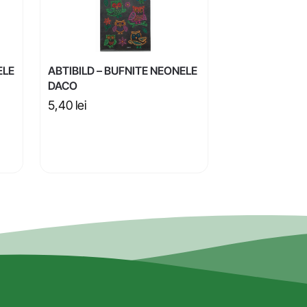
ELE
ABTIBILD – BUFNITE NEONELE
DACO
5,40
lei