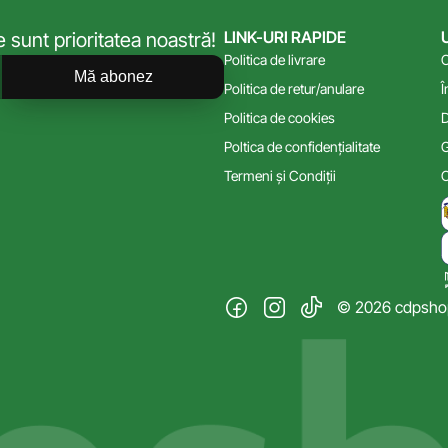
LINK-URI RAPIDE
sunt prioritatea noastră!
Politica de livrare
C
Mă abonez
Politica de retur/anulare
Î
Politica de cookies
D
Poltica de confidențialitate
G
Termeni și Condiții
C
© 2026 cdpshop.