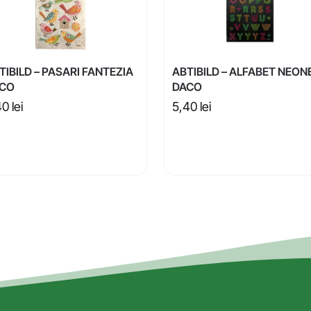
TIBILD – PASARI FANTEZIA
ABTIBILD – ALFABET NEON
CO
DACO
40
lei
5,40
lei