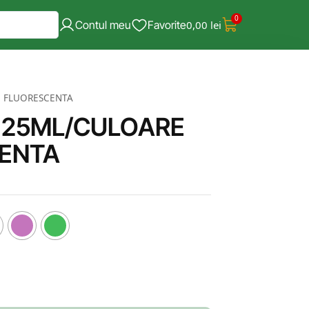
0
Contul meu
Favorite
0,00
lei
 FLUORESCENTA
125ML/CULOARE
ENTA