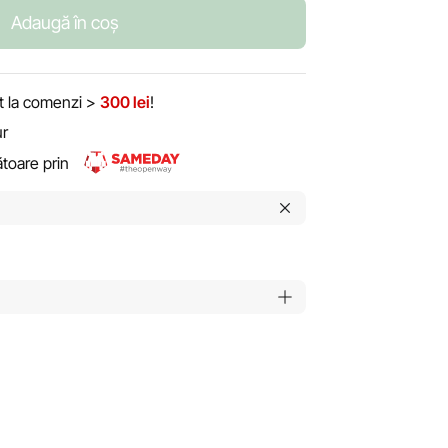
Adaugă în coș
it la comenzi >
300 lei
!
ur
rătoare prin