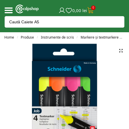
0
0,00
lei
Home
Produse
Instrumente de scris
Markere și textmarkere
T
/
/
/