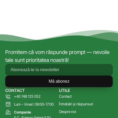
Promitem că vom răspunde prompt — nevoile
tale sunt prioritatea noastră!
Mă abonez
CONTACT
UTILE
+40 748 125 052
Contact
Întrebări și răspunsuri
Luni – Vineri: 09:00-17:00
Despre noi
Companie
S.C. Alamos Select S.R.L.