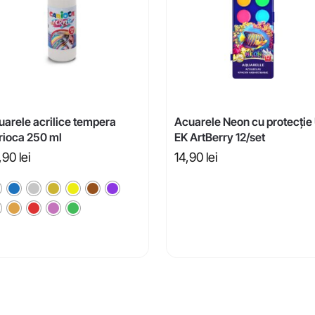
uarele acrilice tempera
Acuarele Neon cu protecție
rioca 250 ml
EK ArtBerry 12/set
,90
lei
14,90
lei