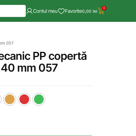
0
Contul meu
Favorite
0,00
lei
 mm 057
ecanic PP copertă
le 40 mm 057