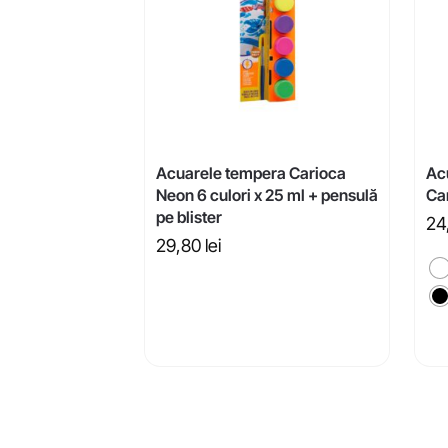
Acuarele tempera Carioca
Ac
Neon 6 culori x 25 ml + pensulă
Ca
pe blister
24
29,80
lei