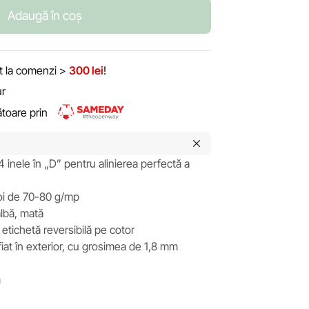
Adaugă în coș
it la comenzi >
300 lei
!
ur
rătoare prin
inele în „D” pentru alinierea perfectă a
foi de 70-80 g/mp
albă, mată
etichetă reversibilă pe cotor
ifiat în exterior, cu grosimea de 1,8 mm
m