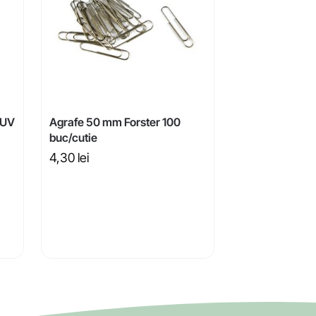
 UV
Agrafe 50 mm Forster 100
buc/cutie
4,30
lei