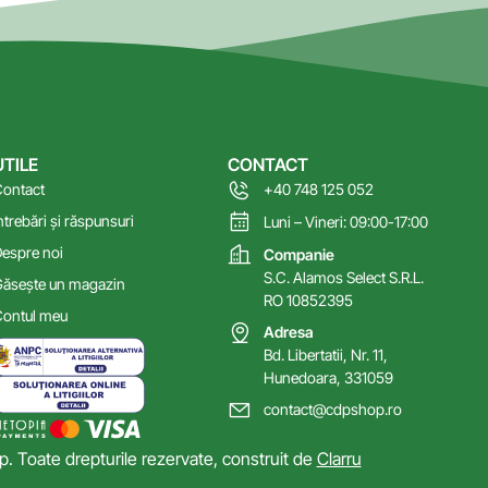
UTILE
CONTACT
ontact
+40 748 125 052
ntrebări și răspunsuri
Luni – Vineri: 09:00-17:00
espre noi
Companie
S.C. Alamos Select S.R.L.
ăsește un magazin
RO 10852395
ontul meu
Adresa
Bd. Libertatii, Nr. 11,
Hunedoara, 331059
contact@cdpshop.ro
 Toate drepturile rezervate, construit de
Clarru