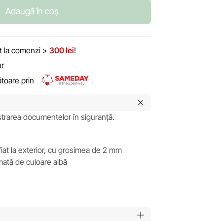
Adaugă în coș
it la comenzi >
300 lei
!
ur
rătoare prin
trarea documentelor în siguranță.
ifiat la exterior, cu grosimea de 2 mm
 mată de culoare albă