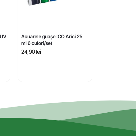
 UV
Acuarele guașe ICO Arici 25
ml 6 culori/set
24,90
lei