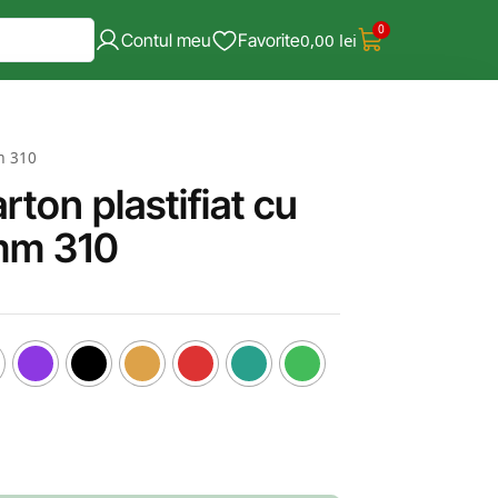
0
Contul meu
Favorite
0,00
lei
mm 310
ton plastifiat cu
 mm 310