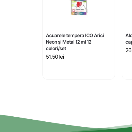
Acuarele tempera ICO Arici
Al
Neon și Metal 12 ml 12
cap
culori/set
26
51,50
lei