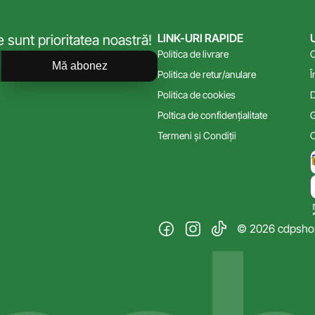
LINK-URI RAPIDE
sunt prioritatea noastră!
Politica de livrare
C
Mă abonez
Politica de retur/anulare
Î
Politica de cookies
D
Poltica de confidențialitate
G
Termeni și Condiții
C
© 2026 cdpshop.