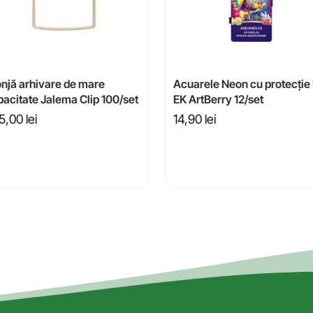
onjă arhivare de mare
Acuarele Neon cu protecție
acitate Jalema Clip 100/set
EK ArtBerry 12/set
5,00
lei
14,90
lei