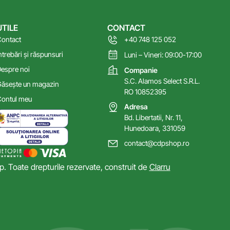
UTILE
CONTACT
ontact
+40 748 125 052
ntrebări și răspunsuri
Luni – Vineri: 09:00-17:00
espre noi
Companie
S.C. Alamos Select S.R.L.
ăsește un magazin
RO 10852395
ontul meu
Adresa
Bd. Libertatii, Nr. 11,
Hunedoara, 331059
contact@cdpshop.ro
 Toate drepturile rezervate, construit de
Clarru